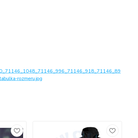
0_71146_1048_71146_996_71146_918_71146_89
ulka-rozmeru.jpg
No