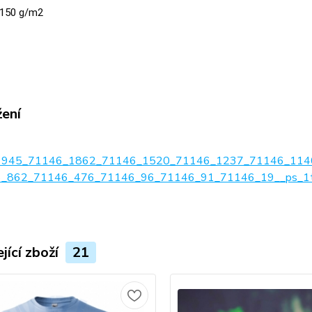
150 g/m2
žení
1945_71146_1862_71146_1520_71146_1237_71146_114
_862_71146_476_71146_96_71146_91_71146_19__ps_1tab
jící zboží
21