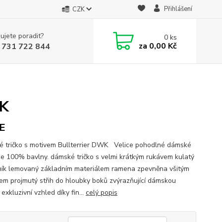
Přihlášení
CZK
ujete poradit?
0
ks
za
0,00 Kč
 731 722 844
WK
E
 tričko s motivem Bullterrier DWK Velice pohodlné dámské
 ze 100% bavlny. dámské tričko s velmi krátkým rukávem kulatý
ník lemovaný základním materiálem ramena zpevněna všitým
em projmutý střih do hloubky boků zvýrazňující dámskou
 exkluzivní vzhled díky fin...
celý popis