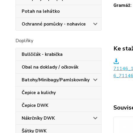
Gramáž:
Potah na lehátko
Ochranné pomůcky - nohavice
Doplňky
Ke sta
Bullčičák - krabička
Obal na doklady / očkovák
71146_
6_71146
Batohy/Minibagy/Pamlskovníky
Čepice a kulichy
Čepice DWK
Souvise
Nákrčníky DWK
Šátky DWK