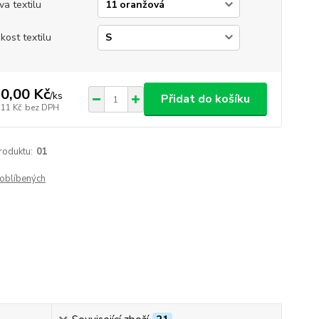
va textilu
ikost textilu
0,00 Kč
/
ks
Přidat do košíku
,11 Kč
bez DPH
roduktu:
01
oblíbených