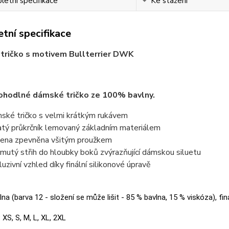
etní specifikace
Ke stažení
tní specifikace
tričko s motivem Bullterrier DWK
ohodlné dámské tričko ze 100% bavlny.
ské tričko s velmi krátkým rukávem
atý průkrčník lemovaný základním materiálem
ena zpevněna všitým proužkem
jmutý střih do hloubky boků zvýrazňující dámskou siluetu
luzivní vzhled díky finální silikonové úpravě
na (barva 12 - složení se může lišit - 85 % bavlna, 15 % viskóza), fin
:
XS, S, M, L, XL, 2XL