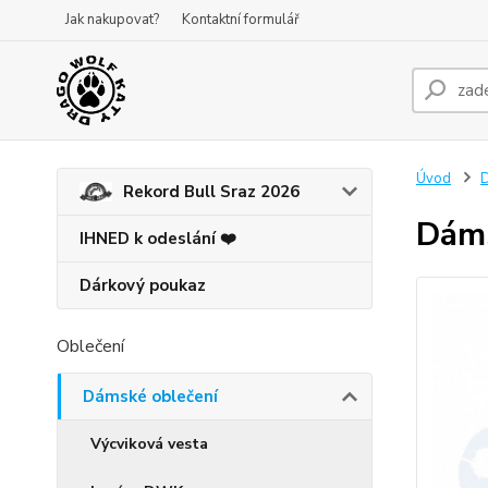
Jak nakupovat?
Kontaktní formulář
Úvod
D
Rekord Bull Sraz 2026
Dáms
IHNED k odeslání ❤️
Dárkový poukaz
Oblečení
Dámské oblečení
Výcviková vesta