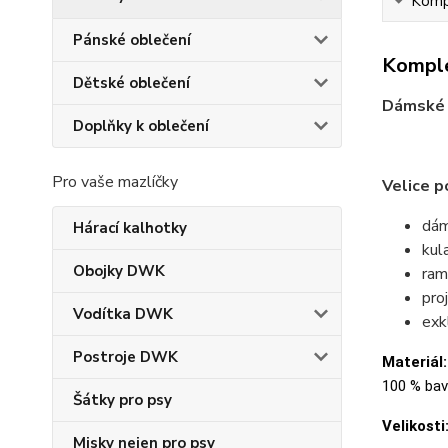
Kompl
Pánské oblečení
Komple
Dětské oblečení
Dámské 
Doplňky k oblečení
Pro vaše mazlíčky
Velice p
dám
Hárací kalhotky
kul
Obojky DWK
ram
pro
Vodítka DWK
exk
Postroje DWK
Materiál:
100 % bavl
Šátky pro psy
Velikosti
Misky nejen pro psy