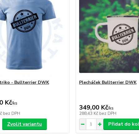
triko - Bullterrier DWK
Plecháček Bullterrier DWK
0 Kč
/
ks
349,00 Kč
/
ks
Kč
bez DPH
288,43 Kč
bez DPH
Zvolit variantu
Přidat do ko