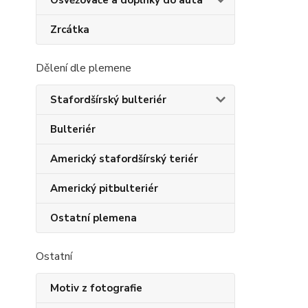
Osvěžovače a doplňky do auta
Zrcátka
Dělení dle plemene
Stafordšírský bulteriér
Bulteriér
Americký stafordšírský teriér
Americký pitbulteriér
Ostatní plemena
Ostatní
Motiv z fotografie