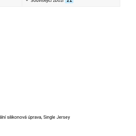
Související zboží
21
ální silikonová úprava, Single Jersey