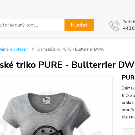
Potřeb
Hledat
+420
ámské oblečení
Dámské triko PURE - Bullterrier DWK
ké triko PURE - Bullterrier D
PUR
Dámské
tričko
průkrč
proužk
siluetu