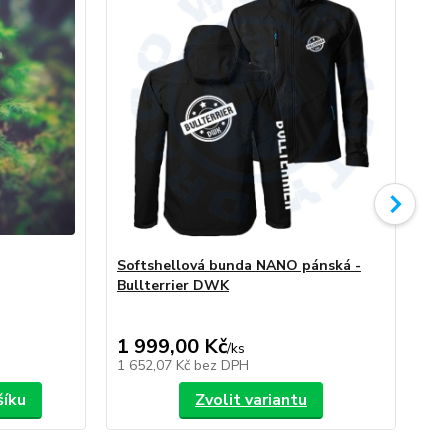
Softshellová bunda NANO pánská -
So
Bullterrier DWK
Bu
1 999,00 Kč
1 
/
ks
1 652,07 Kč
bez DPH
1 6
šíku
Zvolit variantu