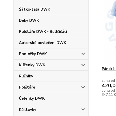
Šátko-šála DWK
Deky DWK
Polštáře DWK - Bullčičáci
Autorské povlečení DWK
Podložky DWK
Klíčenky DWK
Pánské 
Ručníky
cena od
420,0
Polštáře
cena od
347,11 
Čelenky DWK
Kšiltovky