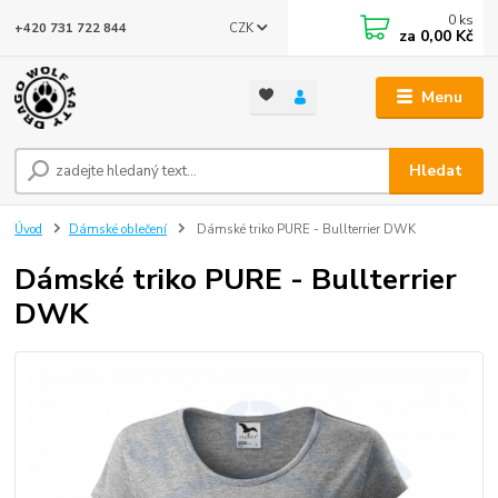
0
ks
CZK
+420 731 722 844
za
0,00 Kč
Menu
Hledat
Úvod
Dámské oblečení
Dámské triko PURE - Bullterrier DWK
Dámské triko PURE - Bullterrier
DWK