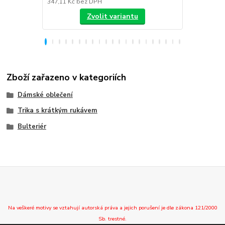
347,11 Kč
bez DPH
288,43 Kč
be
Zvolit variantu
Zboží zařazeno v kategoriích
Dámské oblečení
Trika s krátkým rukávem
Bulteriér
Na veškeré motivy se vztahují autorská práva a jejich porušení je dle zákona 121/2000
Sb. trestné.