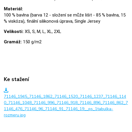
Materiál:
100 % bavlna (barva 12 - složení se může lišit - 85 % bavlna, 15
% viskóza), finální silikonová úprava, Single Jersey
Velikosti:
XS, S, M, L, XL, 2XL
Gramáž:
150 g/m2
Ke stažení
71146_1945_71146_1862_71146_1520_71146_1237_71146_114
0_71146_1048_71146_996_71146_918_71146_896_71146_862_7
1146_476_71146_96_71146_91_71146_19__ps_1tabulka-
rozmeru.jpg