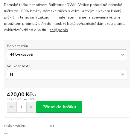
Dámské tričko s motivem Bullterrier DWK Velice pohodlné dámské
tričko ze 100% bavlny. dámské tričko s velmi krátkým rukávem kulatý
průkrčník lemovaný základním materiálem ramena zpevněna všitým
proužkem projmutý střih do hloubky boků zvýrazňující dámskou siluetu
exkluzivní vzhled díky fin...
celý popis
Barva textilu
Velikost textilu
420,00 Kč
/
ks
347,11 Kč
bez DPH
Přidat do košíku
Číslo produktu:
01