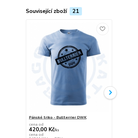
Související zboží
21
Pánské triko - Bullterrier DWK
Plecháček B
cena od
420,00 Kč
/
ks
349,00 K
cena od