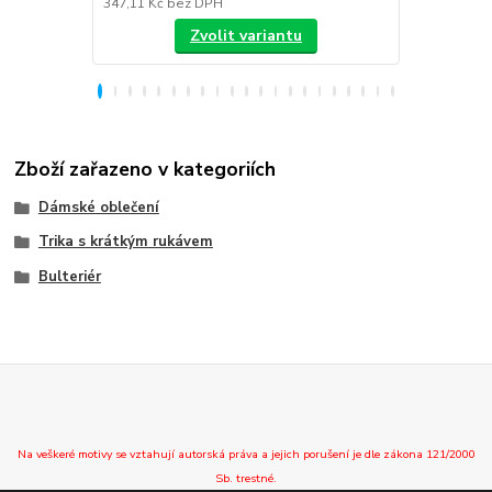
347,11 Kč
bez DPH
288,43 Kč
be
Zvolit variantu
Zboží zařazeno v kategoriích
Dámské oblečení
Trika s krátkým rukávem
Bulteriér
Na veškeré motivy se vztahují autorská práva a jejich porušení je dle zákona 121/2000
Sb. trestné.