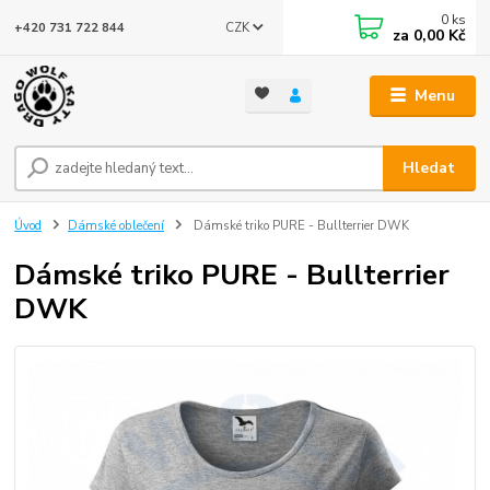
0
ks
CZK
+420 731 722 844
za
0,00 Kč
Menu
Hledat
Úvod
Dámské oblečení
Dámské triko PURE - Bullterrier DWK
Dámské triko PURE - Bullterrier
DWK