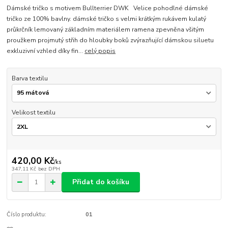
Dámské tričko s motivem Bullterrier DWK Velice pohodlné dámské
tričko ze 100% bavlny. dámské tričko s velmi krátkým rukávem kulatý
průkrčník lemovaný základním materiálem ramena zpevněna všitým
proužkem projmutý střih do hloubky boků zvýrazňující dámskou siluetu
exkluzivní vzhled díky fin...
celý popis
Barva textilu
Velikost textilu
420,00 Kč
/
ks
347,11 Kč
bez DPH
Přidat do košíku
Číslo produktu:
01