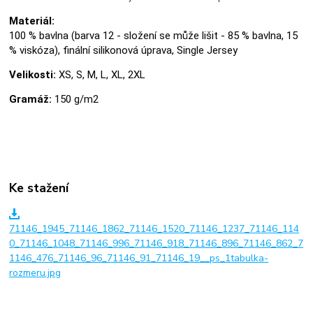
Materiál:
100 % bavlna (barva 12 - složení se může lišit - 85 % bavlna, 15
% viskóza), finální silikonová úprava, Single Jersey
Velikosti:
XS, S, M, L, XL, 2XL
Gramáž:
150 g/m2
Ke stažení
71146_1945_71146_1862_71146_1520_71146_1237_71146_114
0_71146_1048_71146_996_71146_918_71146_896_71146_862_7
1146_476_71146_96_71146_91_71146_19__ps_1tabulka-
rozmeru.jpg