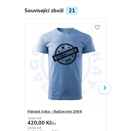
Související zboží
21
Pánské triko - Bullterrier DWK
Plecháček B
cena od
420,00 Kč
/
ks
349,00 K
cena od