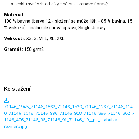
exkluzivní vzhled díky finální silikonové úpravě
Materiál:
100 % bavlna (barva 12 - složení se může lišit - 85 % bavlna, 15
% viskóza), finální silikonová úprava, Single Jersey
Velikosti:
XS, S, M, L, XL, 2XL
Gramáž:
150 g/m2
Ke stažení
71146_1945_71146_1862_71146_1520_71146_1237_71146_114
0_71146_1048_71146_996_71146_918_71146_896_71146_862_7
1146_476_71146_96_71146_91_71146_19__ps_1tabulka-
rozmeru.jpg