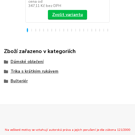
349,00 K
cena od
347,11 Kč
bez DPH
288,43 Kč
be
Zvolit variantu
Zboží zařazeno v kategoriích
Dámské oblečení
Trika s krátkým rukávem
Bulteriér
Na veškeré motivy se vztahují autorská práva a jejich porušení je dle zákona 121/2000