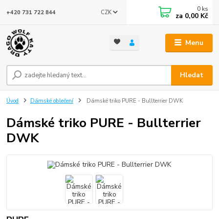
0
ks
CZK
+420 731 722 844
za
0,00 Kč
Menu
Hledat
Úvod
Dámské oblečení
Dámské triko PURE - Bullterrier DWK
Dámské triko PURE - Bullterrier
DWK