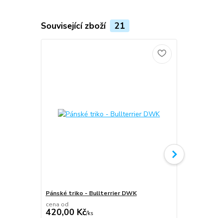
Související zboží
21
Pánské triko - Bullterrier DWK
Plecháček B
cena od
420,00 Kč
/
ks