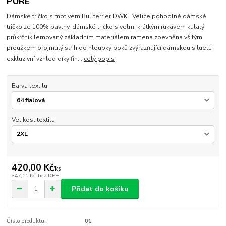
PURE
Dámské tričko s motivem Bullterrier DWK Velice pohodlné dámské
tričko ze 100% bavlny. dámské tričko s velmi krátkým rukávem kulatý
průkrčník lemovaný základním materiálem ramena zpevněna všitým
proužkem projmutý střih do hloubky boků zvýrazňující dámskou siluetu
exkluzivní vzhled díky fin...
celý popis
Barva textilu
Velikost textilu
420,00 Kč
/
ks
347,11 Kč
bez DPH
Přidat do košíku
Číslo produktu:
01