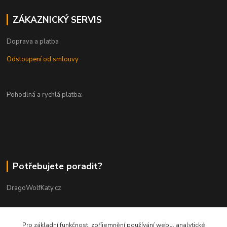
ZÁKAZNICKÝ SERVIS
Doprava a platba
Odstoupení od smlouvy
Pohodlná a rychlá platba:
Potřebujete poradit?
DragoWolfKaty.cz
+420 731 722 844
Pro základní funkčnost, zpříjemnění používání webu, analytické