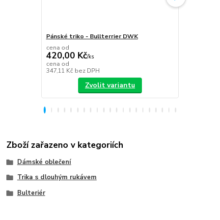
Pánské triko - Bullterrier DWK
Plecháček B
cena od
420,00 Kč
/
ks
349,00 K
cena od
347,11 Kč
bez DPH
288,43 Kč
be
Zvolit variantu
Zboží zařazeno v kategoriích
Dámské oblečení
Trika s dlouhým rukávem
Bulteriér