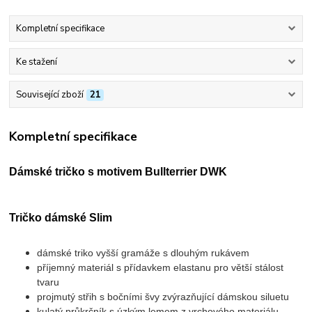
Kompletní specifikace
Ke stažení
Související zboží
21
Kompletní specifikace
Dámské tričko s motivem Bullterrier DWK
Tričko dámské Slim
dámské triko vyšší gramáže s dlouhým rukávem
příjemný materiál s přídavkem elastanu pro větší stálost
tvaru
projmutý střih s bočními švy zvýrazňující dámskou siluetu
kulatý průkrčník s úzkým lemem z vrchového materiálu