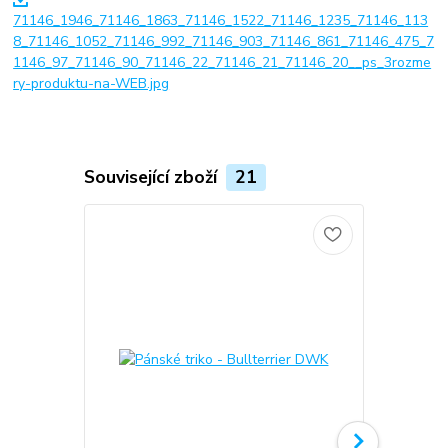
71146_1946_71146_1863_71146_1522_71146_1235_71146_113
8_71146_1052_71146_992_71146_903_71146_861_71146_475_7
1146_97_71146_90_71146_22_71146_21_71146_20__ps_3rozme
ry-produktu-na-WEB.jpg
Související zboží
21