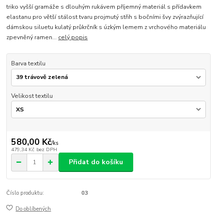
triko vyšší gramáže s dlouhým rukávem příjemný materiál s přídavkem
elastanu pro větší stálost tvaru projmutý střih s bočními švy zvýrazňující
dámskou siluetu kulatý průkrčník s úzkým lemem z vrchového materiálu
zpevněný ramen...
celý popis
Barva textilu
Velikost textilu
580,00 Kč
/
ks
479,34 Kč
bez DPH
Přidat do košíku
Číslo produktu:
03
Do oblíbených