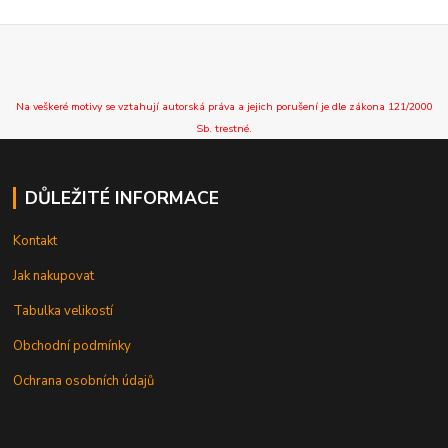
Na veškeré motivy se vztahují autorská práva a jejich porušení je dle zákona 121/2000
Sb. trestné.
DŮLEŽITÉ INFORMACE
Kontakt
Jak nakupovat
Tabulka velikostí
Obchodní podmínky
Ochrana osobních údajů