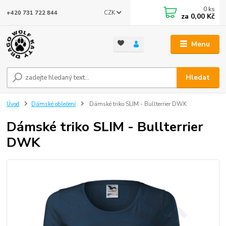
0
ks
CZK
+420 731 722 844
za
0,00 Kč
Menu
Hledat
Úvod
Dámské oblečení
Dámské triko SLIM - Bullterrier DWK
Dámské triko SLIM - Bullterrier
DWK