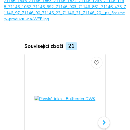
71146_1946_71146_1863_71146_1522_71146_1235_71146_113
8_71146_1052_71146_992_71146_903_71146_861_71146_475_7
1146_97_71146_90_71146_22_71146_21_71146_20__ps_3rozme
ry-produktu-na-WEB.jpg
Související zboží
21