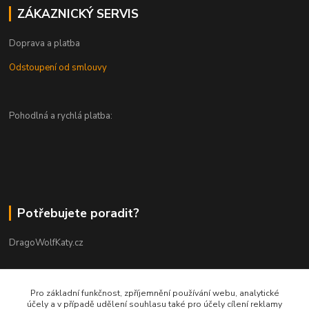
ZÁKAZNICKÝ SERVIS
Doprava a platba
Odstoupení od smlouvy
Pohodlná a rychlá platba:
Potřebujete poradit?
DragoWolfKaty.cz
+420 731 722 844
Pro základní funkčnost, zpříjemnění používání webu, analytické
účely a v případě udělení souhlasu také pro účely cílení reklamy
DragoWolfKaty@seznam.cz