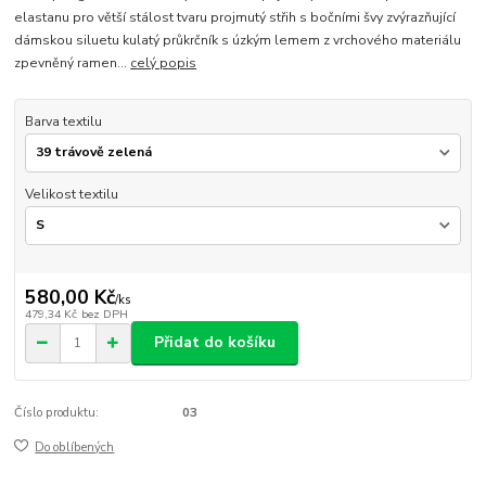
elastanu pro větší stálost tvaru projmutý střih s bočními švy zvýrazňující
dámskou siluetu kulatý průkrčník s úzkým lemem z vrchového materiálu
zpevněný ramen...
celý popis
Barva textilu
Velikost textilu
580,00 Kč
/
ks
479,34 Kč
bez DPH
Přidat do košíku
Číslo produktu:
03
Do oblíbených