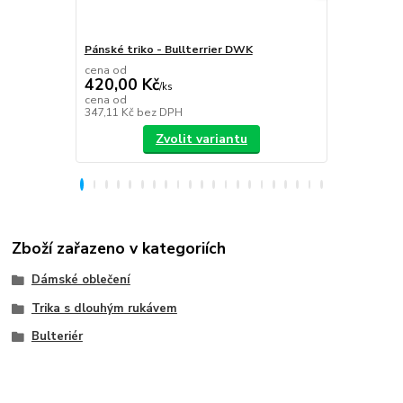
Pánské triko - Bullterrier DWK
Plecháček B
cena od
420,00 Kč
/
ks
349,00 K
cena od
347,11 Kč
bez DPH
288,43 Kč
be
Zvolit variantu
Zboží zařazeno v kategoriích
Dámské oblečení
Trika s dlouhým rukávem
Bulteriér