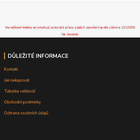
Na veškeré motivy se vztahují autorská práva a jejich porušení je dle zákona 121/2000
Sb. trestné.
DŮLEŽITÉ INFORMACE
Kontakt
Jak nakupovat
Tabulka velikostí
Obchodní podmínky
Ochrana osobních údajů