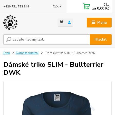
0
ks
CZK
+420 731 722 844
za
0,00 Kč
Menu
Hledat
Úvod
Dámské oblečení
Dámské triko SLIM - Bullterrier DWK
Dámské triko SLIM - Bullterrier
DWK