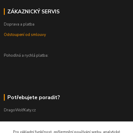
ZÁKAZNICKÝ SERVIS
Doprava a platba
Odstoupení od smlouvy
Pohodlná a rychlá platba:
Potřebujete poradit?
DragoWolfKaty.cz
+420 731 722 844
Pro základní funkčnost, zpříjemnění používání webu, analytické