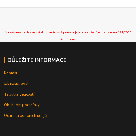
Na veškeré motivy se vztahují autorská práva a jejich porušení je dle zákona 121/2000
Sb. trestné.
DŮLEŽITÉ INFORMACE
Kontakt
Jak nakupovat
Tabulka velikostí
Obchodní podmínky
Ochrana osobních údajů