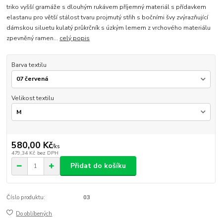
triko vyšší gramáže s dlouhým rukávem příjemný materiál s přídavkem
elastanu pro větší stálost tvaru projmutý střih s bočními švy zvýrazňující
dámskou siluetu kulatý průkrčník s úzkým lemem z vrchového materiálu
zpevněný ramen...
celý popis
Barva textilu
Velikost textilu
580,00 Kč
/
ks
479,34 Kč
bez DPH
Přidat do košíku
Číslo produktu:
03
Do oblíbených