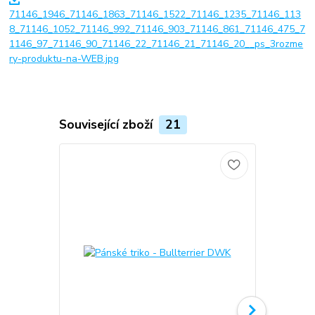
71146_1946_71146_1863_71146_1522_71146_1235_71146_113
8_71146_1052_71146_992_71146_903_71146_861_71146_475_7
1146_97_71146_90_71146_22_71146_21_71146_20__ps_3rozme
ry-produktu-na-WEB.jpg
Související zboží
21