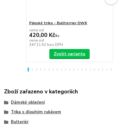
Pánské triko - Bullterrier DWK
Plecháček B
cena od
420,00 Kč
/
ks
349,00 K
cena od
347,11 Kč
bez DPH
288,43 Kč
be
Zvolit variantu
Zboží zařazeno v kategoriích
Dámské oblečení
Trika s dlouhým rukávem
Bulteriér