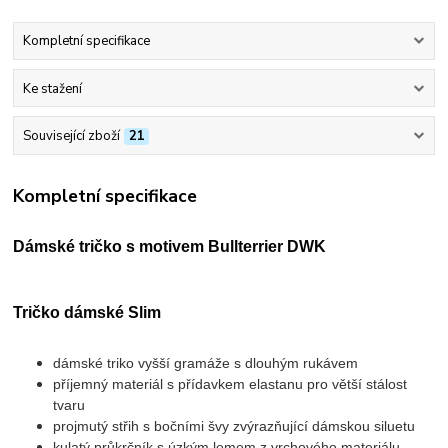
Kompletní specifikace
Ke stažení
Související zboží
21
Kompletní specifikace
Dámské tričko s motivem Bullterrier DWK
Tričko dámské Slim
dámské triko vyšší gramáže s dlouhým rukávem
příjemný materiál s přídavkem elastanu pro větší stálost
tvaru
projmutý střih s bočními švy zvýrazňující dámskou siluetu
kulatý průkrčník s úzkým lemem z vrchového materiálu