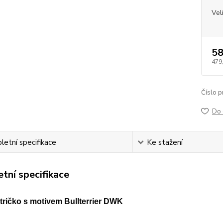
Vel
58
479
Číslo p
Do 
etní specifikace
Ke stažení
tní specifikace
ričko s motivem Bullterrier DWK