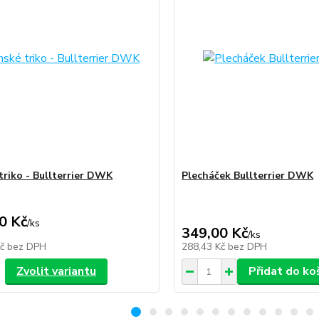
triko - Bullterrier DWK
Plecháček Bullterrier DWK
0 Kč
/
ks
349,00 Kč
/
ks
Kč
bez DPH
288,43 Kč
bez DPH
Zvolit variantu
Přidat do ko