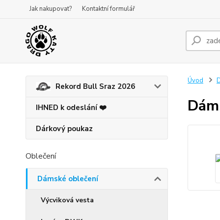
Jak nakupovat?
Kontaktní formulář
Úvod
D
Rekord Bull Sraz 2026
Dáms
IHNED k odeslání ❤️
Dárkový poukaz
Oblečení
Dámské oblečení
Výcviková vesta