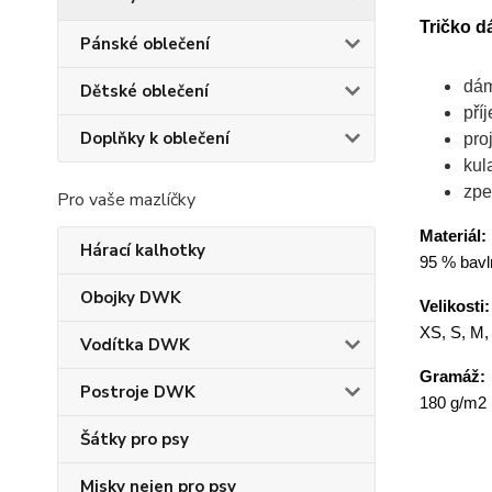
Tričko d
Pánské oblečení
dám
Dětské oblečení
pří
Doplňky k oblečení
pro
kul
zpe
Pro vaše mazlíčky
Materiál:
Hárací kalhotky
95 % bavln
Obojky DWK
Velikosti:
XS, S, M,
Vodítka DWK
Gramáž:
Postroje DWK
180 g/m2
Šátky pro psy
Misky nejen pro psy