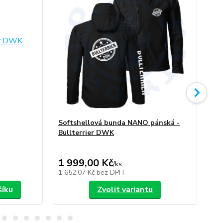
Softshellová bunda NANO pánská -
So
Bullterrier DWK
Bu
1 999,00 Kč
1 
/
ks
1 652,07 Kč
bez DPH
1 6
šíku
Zvolit variantu