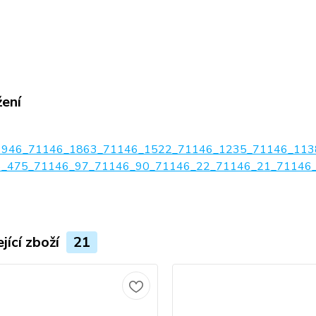
žení
1946_71146_1863_71146_1522_71146_1235_71146_113
_475_71146_97_71146_90_71146_22_71146_21_71146_20
jící zboží
21