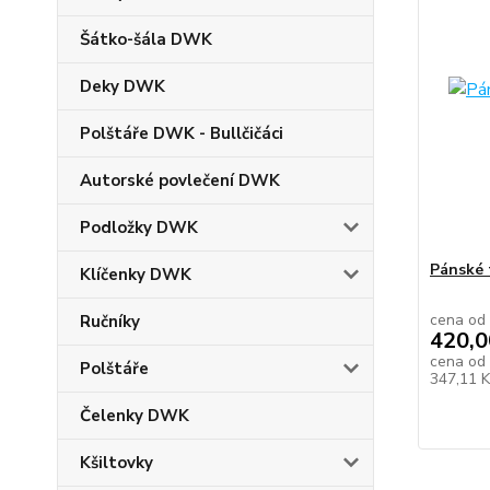
Šátko-šála DWK
Deky DWK
Polštáře DWK - Bullčičáci
Autorské povlečení DWK
Podložky DWK
Pánské 
Klíčenky DWK
cena od
Ručníky
420,0
cena od
Polštáře
347,11 
Čelenky DWK
Kšiltovky