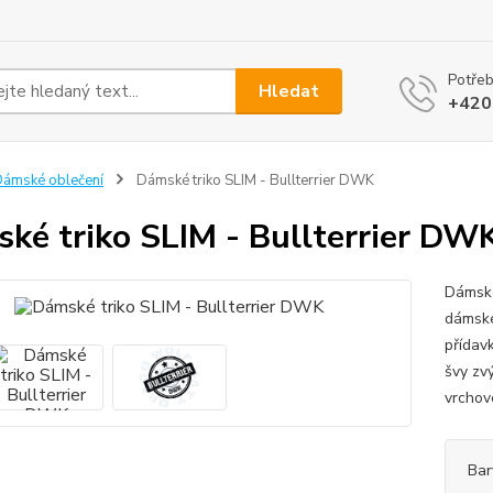
Potřeb
Hledat
+420
ámské oblečení
Dámské triko SLIM - Bullterrier DWK
ké triko SLIM - Bullterrier DW
Dámské
dámské
přídavk
švy zv
vrchov
Bar