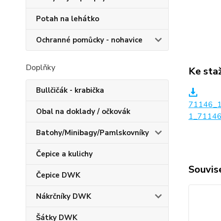
Potah na lehátko
Ochranné pomůcky - nohavice
Doplňky
Ke sta
Bullčičák - krabička
71146_
Obal na doklady / očkovák
1_71146
Batohy/Minibagy/Pamlskovníky
Čepice a kulichy
Souvise
Čepice DWK
Nákrčníky DWK
Šátky DWK