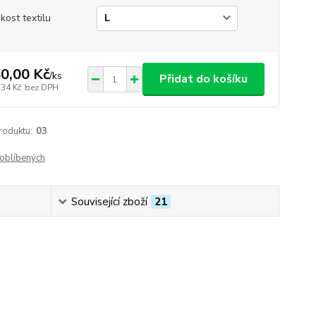
ikost textilu
0,00 Kč
/
ks
Přidat do košíku
,34 Kč
bez DPH
roduktu:
03
oblíbených
Související zboží
21