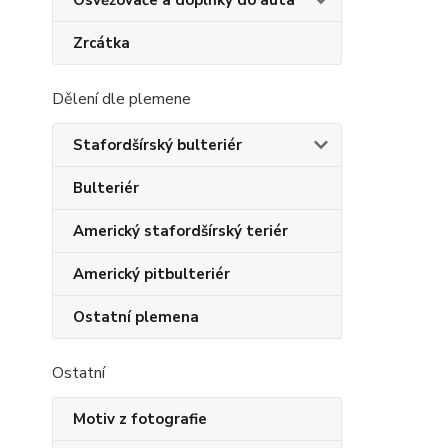
Osvěžovače a doplňky do auta
Zrcátka
Dělení dle plemene
Stafordšírský bulteriér
Bulteriér
Americký stafordšírský teriér
Americký pitbulteriér
Ostatní plemena
Ostatní
Motiv z fotografie