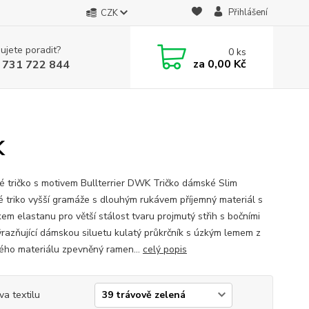
Přihlášení
CZK
ujete poradit?
0
ks
za
0,00 Kč
 731 722 844
K
 tričko s motivem Bullterrier DWK Tričko dámské Slim
 triko vyšší gramáže s dlouhým rukávem příjemný materiál s
em elastanu pro větší stálost tvaru projmutý střih s bočními
ýrazňující dámskou siluetu kulatý průkrčník s úzkým lemem z
ého materiálu zpevněný ramen...
celý popis
va textilu