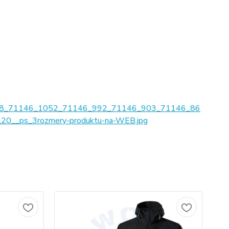
8_71146_1052_71146_992_71146_903_71146_86
__ps_3rozmery-produktu-na-WEB.jpg
No