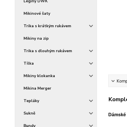
Legíny DWK
Mikinové šaty
Trika s krátkým rukávem
Mikiny na zip
Trika s dlouhým rukávem
Tílka
Mikiny klokanka
Kompl
Mikina Merger
Komple
Tepláky
Sukně
Dámské t
Bundy