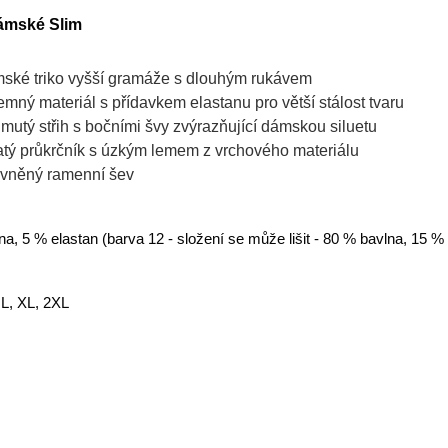
ámské Slim
ské triko vyšší gramáže s dlouhým rukávem
jemný materiál s přídavkem elastanu pro větší stálost tvaru
jmutý střih s bočními švy zvýrazňující dámskou siluetu
atý průkrčník s úzkým lemem z vrchového materiálu
vněný ramenní šev
a, 5 % elastan (barva 12 - složení se může lišit - 80 % bavlna, 15 %
 L, XL, 2XL