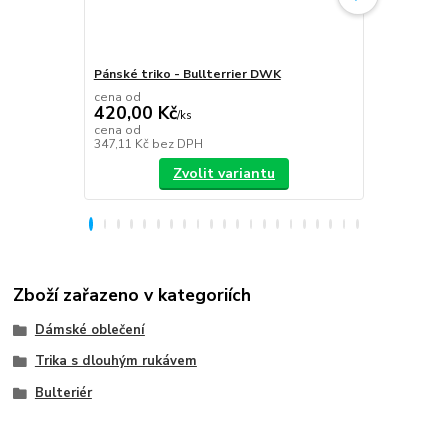
Pánské triko - Bullterrier DWK
Plecháček B
cena od
420,00 Kč
/
ks
349,00 K
cena od
347,11 Kč
bez DPH
288,43 Kč
be
Zvolit variantu
Zboží zařazeno v kategoriích
Dámské oblečení
Trika s dlouhým rukávem
Bulteriér