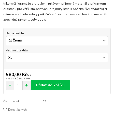
triko vyšší gramáže s dlouhým rukávem příjemný materiál s přídavkem
elastanu pro větší stálost tvaru projmutý střih s bočními švy zvýrazňující
dámskou siluetu kulatý průkrčník s úzkým lemem z vrchového materiálu
zpevněný ramen...
celý popis
Barva textilu
Velikost textilu
580,00 Kč
/
ks
479,34 Kč
bez DPH
Přidat do košíku
Číslo produktu:
03
Do oblíbených