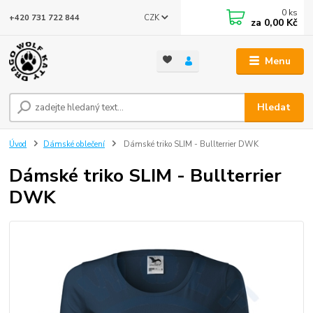
0
ks
CZK
+420 731 722 844
za
0,00 Kč
Menu
Hledat
Úvod
Dámské oblečení
Dámské triko SLIM - Bullterrier DWK
Dámské triko SLIM - Bullterrier
DWK