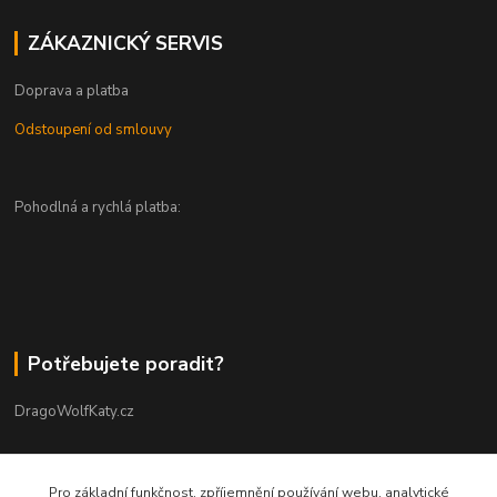
ZÁKAZNICKÝ SERVIS
Doprava a platba
Odstoupení od smlouvy
Pohodlná a rychlá platba:
Potřebujete poradit?
DragoWolfKaty.cz
+420 731 722 844
Pro základní funkčnost, zpříjemnění používání webu, analytické