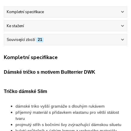
Kompletní specifikace
Ke stažení
Související zboží
21
Kompletní specifikace
Dámské tričko s motivem Bullterrier DWK
Tričko dámské Slim
dámské triko vyšší gramáže s dlouhým rukávem
příjemný materiál s přídavkem elastanu pro větší stálost
tvaru
projmutý střih s bočními švy zvýrazňující dámskou siluetu
kulatý průkrčník s úzkým lemem z vrchového materiálu