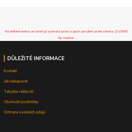
Na veškeré motivy se vztahují autorská práva a jejich porušení je dle zákona 121/2000
Sb. trestné.
DŮLEŽITÉ INFORMACE
Kontakt
Jak nakupovat
Tabulka velikostí
Obchodní podmínky
Ochrana osobních údajů