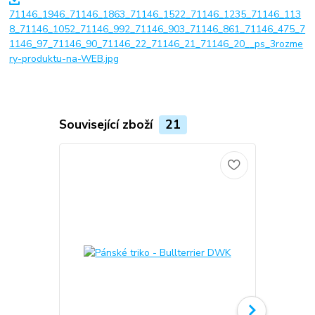
71146_1946_71146_1863_71146_1522_71146_1235_71146_113
8_71146_1052_71146_992_71146_903_71146_861_71146_475_7
1146_97_71146_90_71146_22_71146_21_71146_20__ps_3rozme
ry-produktu-na-WEB.jpg
Související zboží
21