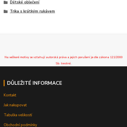
Dětské oblečení
Trika s krátkým rukávem
Na veškeré motivy se vztahují autorská práva a jejich porušení je dle zákona 121/2000
Sb. trestné.
DŮLEŽITÉ INFORMACE
Kontakt
Jak nakupovat
Tabulka velikostí
Obchodní podmínky