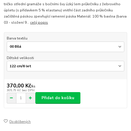
tričko střední gramáže s bočními švy úzký lem průkrčníku z žebrového
úpletu (s přídavkem 5 % elastanu) vnitřní část zadního průkrčníku
začištěná páskou zpevňující ramenní páska Materiál: 100 % bavlna (barva
03 - složení 9...
celý popis
Barva textilu
Dětské velikosti
370,00 Kč
/
ks
305,79 Kč
bez DPH
Přidat do košíku
Do oblíbených