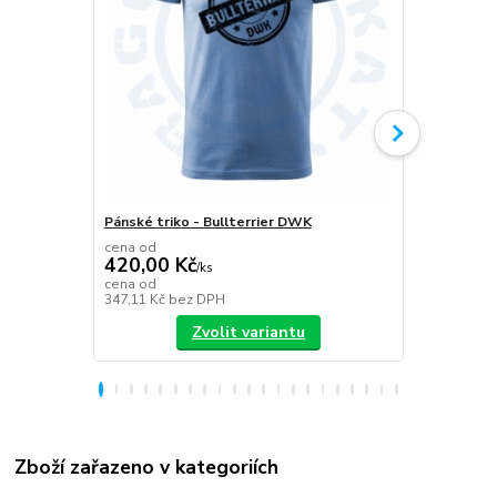
Pánské triko - Bullterrier DWK
Plecháček B
cena od
420,00 Kč
/
ks
349,00 K
cena od
347,11 Kč
bez DPH
288,43 Kč
be
Zvolit variantu
Zboží zařazeno v kategoriích