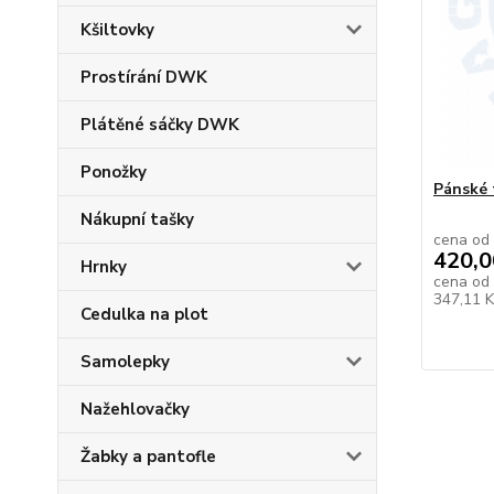
Kšiltovky
Prostírání DWK
Plátěné sáčky DWK
Ponožky
Pánské 
Nákupní tašky
cena od
420,0
Hrnky
cena od
347,11 
Cedulka na plot
Samolepky
Nažehlovačky
Žabky a pantofle