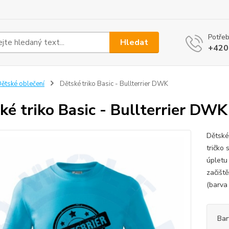
Potřeb
Hledat
+420
ětské oblečení
Dětské triko Basic - Bullterrier DWK
ké triko Basic - Bullterrier DWK
Dětské
tričko
úpletu
začišt
(barva 
Bar