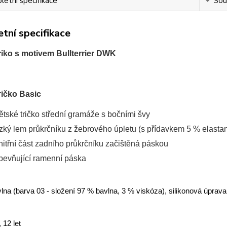
etní specifikace
Souv
tní specifikace
riko s motivem Bullterrier DWK
ričko Basic
ětské tričko střední gramáže s bočními švy
zký lem průkrčníku z žebrového úpletu (s přídavkem 5 % elasta
nitřní část zadního průkrčníku začištěná páskou
pevňující ramenní páska
lna (barva 03 - složení 97 % bavlna, 3 % viskóza), silikonová úprava
, 12 let