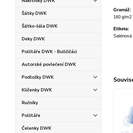
Nákrčníky DWK
Gramáž:
Šátky DWK
160 g/m2
Šátko-šála DWK
Etiketa:
Saténová
Deky DWK
Polštáře DWK - Bullčičáci
Autorské povlečení DWK
Podložky DWK
Souvise
Klíčenky DWK
Ručníky
Polštáře
Čelenky DWK