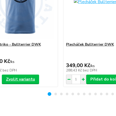
triko - Bullterrier DWK
Plecháček Bullterrier DWK
0 Kč
/
ks
349,00 Kč
/
ks
Kč
bez DPH
288,43 Kč
bez DPH
Zvolit variantu
Přidat do ko