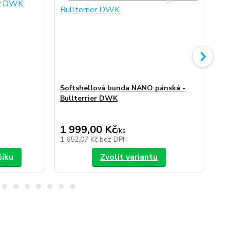
Softshellová bunda NANO pánská -
So
Bullterrier DWK
Bu
1 999,00 Kč
1 
/
ks
1 652,07 Kč
bez DPH
1 6
šíku
Zvolit variantu