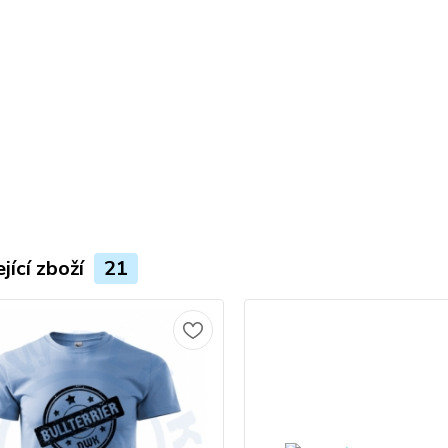
jící zboží
21