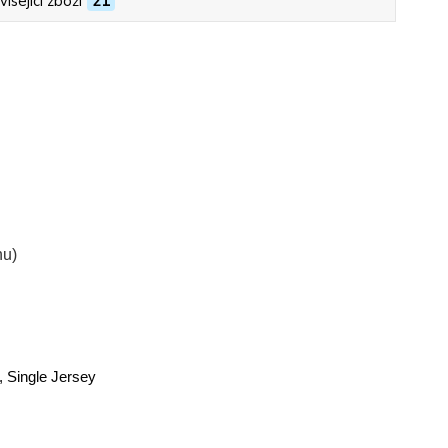
isející zboží
21
nu)
, Single Jersey