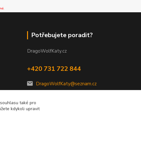
né.
Potřebujete poradit?
DragoWolfKaty.cz
+420 731 722 844
DragoWolfKaty@seznam.cz
 souhlasu také pro
žete kdykoli upravit