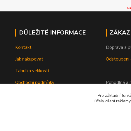
Na
DŮLEŽITÉ INFORMACE
ZÁKAZ
Kontakt
Doprava a p
Jak nakupovat
Odstoupení 
Tabulka velikostí
Obchodní podmínky
Pohodlná a r
Ochrana osobních údajů
Pro základní funk
účely cílení reklam