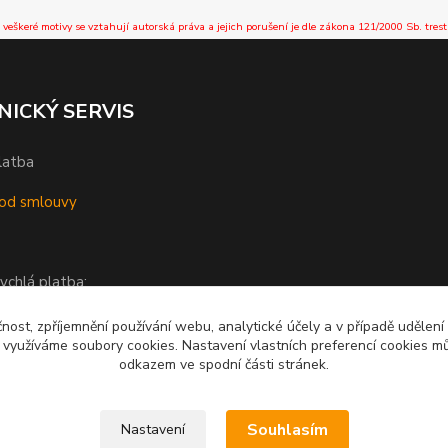
 veškeré motivy se vztahují autorská práva a jejich porušení je dle zákona 121/2000 Sb. trest
NICKÝ SERVIS
latba
od smlouvy
ychlá platba:
čnost, zpříjemnění používání webu, analytické účely a v případě udělení
y využíváme soubory cookies. Nastavení vlastních preferencí cookies mů
odkazem ve spodní části stránek.
Souhlasím
Nastavení