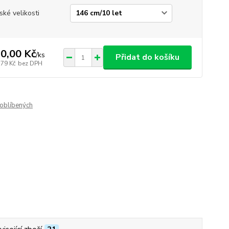
ské velikosti
0,00 Kč
/
ks
Přidat do košíku
,79 Kč
bez DPH
oblíbených