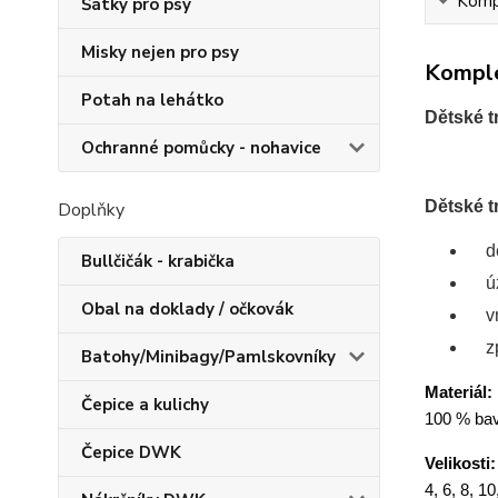
Kompl
Šátky pro psy
Misky nejen pro psy
Komple
Potah na lehátko
Dětské t
Ochranné pomůcky - nohavice
Dětské t
Doplňky
d
Bullčičák - krabička
ú
Obal na doklady / očkovák
v
z
Batohy/Minibagy/Pamlskovníky
Materiál:
Čepice a kulichy
100 % bav
Čepice DWK
Velikosti:
4, 6, 8, 10