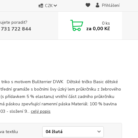
Přihlášení
CZK
ujete poradit?
0
ks
za
0,00 Kč
 731 722 844
 triko s motivem Bullterrier DWK Dětské tričko Basic dětské
 střední gramáže s bočními švy úzký lem průkrčníku z žebrového
 (s přídavkem 5 % elastanu) vnitřní část zadního průkrčníku
ěná páskou zpevňující ramenní páska Materiál: 100 % bavlna
03 - složení 9...
celý popis
va textilu