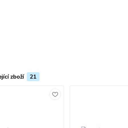
jící zboží
21