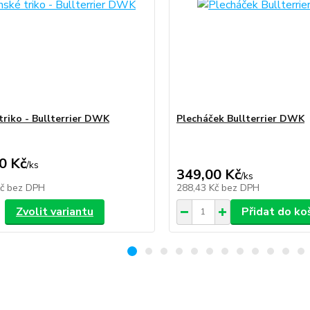
triko - Bullterrier DWK
Plecháček Bullterrier DWK
0 Kč
/
ks
349,00 Kč
/
ks
Kč
bez DPH
288,43 Kč
bez DPH
Zvolit variantu
Přidat do ko