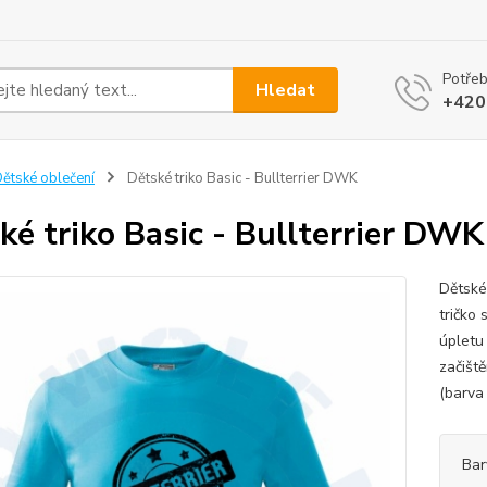
Potřeb
Hledat
+420
ětské oblečení
Dětské triko Basic - Bullterrier DWK
ké triko Basic - Bullterrier DWK
Dětské
tričko
úpletu
začišt
(barva 
Bar