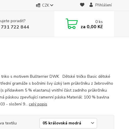
Přihlášení
CZK
ujete poradit?
0
ks
za
0,00 Kč
 731 722 844
 triko s motivem Bullterrier DWK Dětské tričko Basic dětské
 střední gramáže s bočními švy úzký lem průkrčníku z žebrového
 (s přídavkem 5 % elastanu) vnitřní část zadního průkrčníku
ěná páskou zpevňující ramenní páska Materiál: 100 % bavlna
03 - složení 9...
celý popis
va textilu