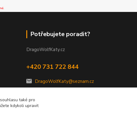
né.
Potřebujete poradit?
DragoWolfKaty.cz
+420 731 722 844
DragoWolfKaty@seznam.cz
 souhlasu také pro
žete kdykoli upravit