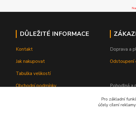
Na
DŮLEŽITÉ INFORMACE
ZÁKAZ
Kontakt
Doprava a p
Jak nakupovat
Odstoupení 
Tabulka velikostí
Obchodní podmínky
Pohodlná a r
Ochrana osobních údajů
Pro základní funk
účely cílení reklam