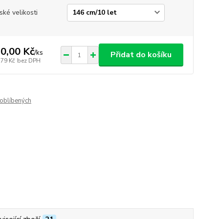
ské velikosti
0,00 Kč
/
ks
Přidat do košíku
,79 Kč
bez DPH
oblíbených