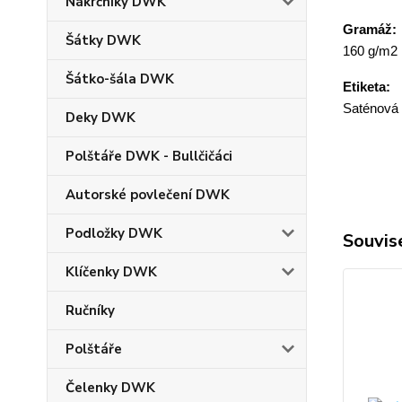
Nákrčníky DWK
Gramáž:
Šátky DWK
160 g/m2
Šátko-šála DWK
Etiketa:
Saténová
Deky DWK
Polštáře DWK - Bullčičáci
Autorské povlečení DWK
Podložky DWK
Souvise
Klíčenky DWK
Ručníky
Polštáře
Čelenky DWK