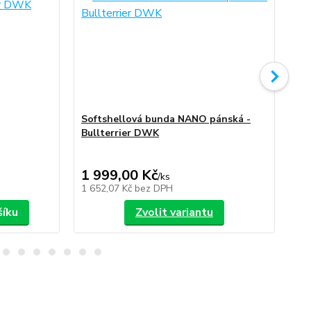
Softshellová bunda NANO pánská -
So
Bullterrier DWK
Bu
1 999,00 Kč
1 
/
ks
1 652,07 Kč
bez DPH
1 6
šíku
Zvolit variantu