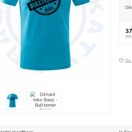
Dět
37
305
Do 