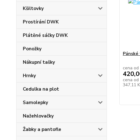
Kšiltovky
Prostírání DWK
Plátěné sáčky DWK
Ponožky
Pánské 
Nákupní tašky
cena od
420,0
Hrnky
cena od
347,11 
Cedulka na plot
Samolepky
Nažehlovačky
Žabky a pantofle