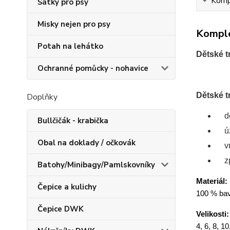
Kompl
Šátky pro psy
Misky nejen pro psy
Komple
Potah na lehátko
Dětské t
Ochranné pomůcky - nohavice
Dětské t
Doplňky
d
Bullčičák - krabička
ú
Obal na doklady / očkovák
v
z
Batohy/Minibagy/Pamlskovníky
Materiál:
Čepice a kulichy
100 % bav
Čepice DWK
Velikosti:
4, 6, 8, 10