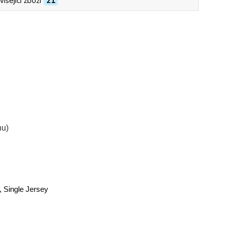
isející zboží
21
nu)
, Single Jersey