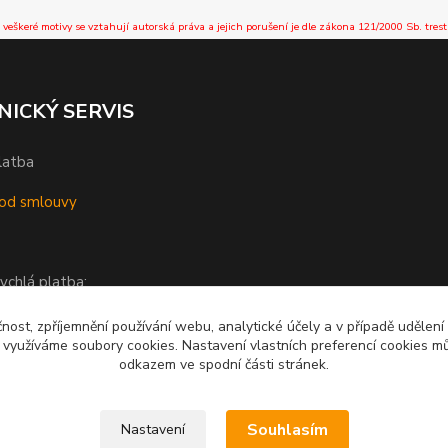
 veškeré motivy se vztahují autorská práva a jejich porušení je dle zákona 121/2000 Sb. trest
NICKÝ SERVIS
latba
od smlouvy
ychlá platba:
čnost, zpříjemnění používání webu, analytické účely a v případě udělení
y využíváme soubory cookies. Nastavení vlastních preferencí cookies mů
odkazem ve spodní části stránek.
Souhlasím
Nastavení