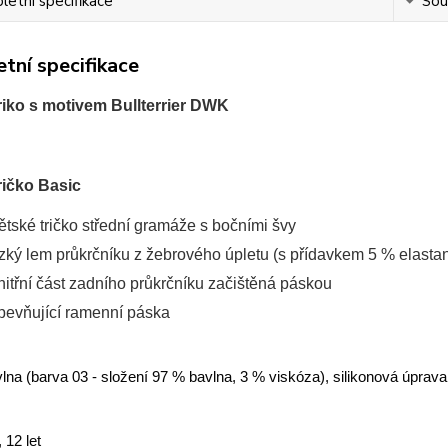
etní specifikace
Souv
tní specifikace
riko s motivem Bullterrier DWK
ričko Basic
ětské tričko střední gramáže s bočními švy
zký lem průkrčníku z žebrového úpletu (s přídavkem 5 % elasta
nitřní část zadního průkrčníku začištěná páskou
pevňující ramenní páska
lna (barva 03 - složení 97 % bavlna, 3 % viskóza), silikonová úprava
, 12 let