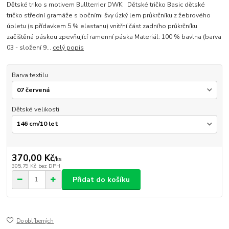
Dětské triko s motivem Bullterrier DWK Dětské tričko Basic dětské
tričko střední gramáže s bočními švy úzký lem průkrčníku z žebrového
úpletu (s přídavkem 5 % elastanu) vnitřní část zadního průkrčníku
začištěná páskou zpevňující ramenní páska Materiál: 100 % bavlna (barva
03 - složení 9...
celý popis
Barva textilu
Dětské velikosti
370,00 Kč
/
ks
305,79 Kč
bez DPH
Přidat do košíku
Do oblíbených