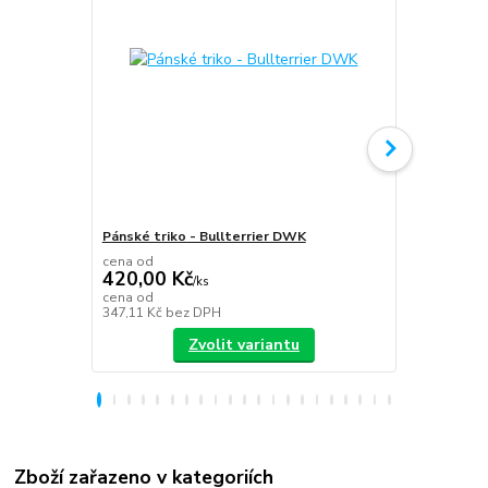
Pánské triko - Bullterrier DWK
Plecháček B
cena od
420,00 Kč
/
ks
349,00 K
cena od
347,11 Kč
bez DPH
288,43 Kč
be
Zvolit variantu
Zboží zařazeno v kategoriích