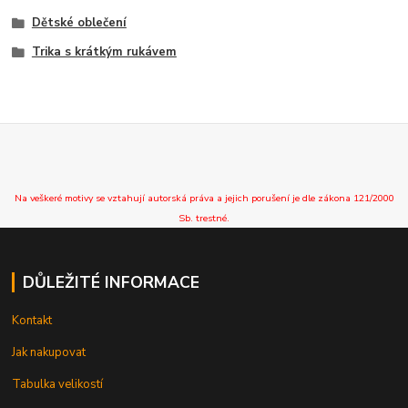
Dětské oblečení
Trika s krátkým rukávem
Na veškeré motivy se vztahují autorská práva a jejich porušení je dle zákona 121/2000
Sb. trestné.
DŮLEŽITÉ INFORMACE
Kontakt
Jak nakupovat
Tabulka velikostí