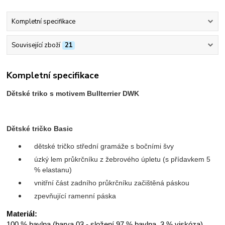
Kompletní specifikace
Související zboží
21
Kompletní specifikace
Dětské triko s motivem Bullterrier DWK
Dětské tričko Basic
dětské tričko střední gramáže s bočními švy
úzký lem průkrčníku z žebrového úpletu (s přídavkem 5
% elastanu)
vnitřní část zadního průkrčníku začištěná páskou
zpevňující ramenní páska
Materiál:
100 % bavlna (barva 03 - složení 97 % bavlna, 3 % viskóza),