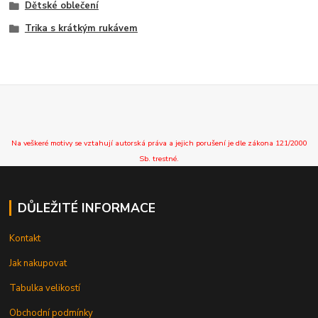
Dětské oblečení
Trika s krátkým rukávem
Na veškeré motivy se vztahují autorská práva a jejich porušení je dle zákona 121/2000
Sb. trestné.
DŮLEŽITÉ INFORMACE
Kontakt
Jak nakupovat
Tabulka velikostí
Obchodní podmínky