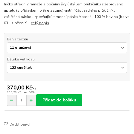
tričko střední gramáže s bočními švy úzký lem průkrčníku z žebrového
úpletu (s přídavkem 5 % elastanu) vnitřní část zadního průkrčníku
začištěná páskou zpevňující ramenní páska Materiál: 100 % bavlna (barva
03 - složení 9...
celý popis
Barva textilu
Dětské velikosti
370,00 Kč
/
ks
305,79 Kč
bez DPH
Přidat do košíku
Do oblíbených