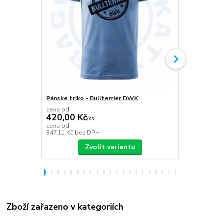
Pánské triko - Bullterrier DWK
Plecháček B
cena od
420,00 Kč
/
ks
349,00 K
cena od
347,11 Kč
bez DPH
288,43 Kč
be
Zvolit variantu
Zboží zařazeno v kategoriích