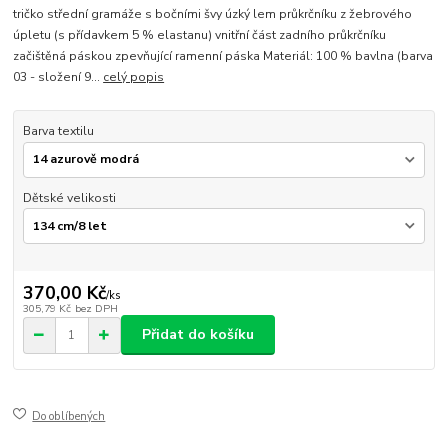
tričko střední gramáže s bočními švy úzký lem průkrčníku z žebrového
úpletu (s přídavkem 5 % elastanu) vnitřní část zadního průkrčníku
začištěná páskou zpevňující ramenní páska Materiál: 100 % bavlna (barva
03 - složení 9...
celý popis
Barva textilu
Dětské velikosti
370,00 Kč
/
ks
305,79 Kč
bez DPH
Přidat do košíku
Do oblíbených