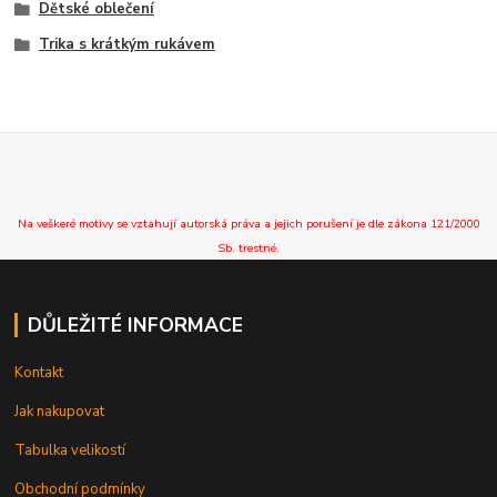
Dětské oblečení
Trika s krátkým rukávem
Na veškeré motivy se vztahují autorská práva a jejich porušení je dle zákona 121/2000
Sb. trestné.
DŮLEŽITÉ INFORMACE
Kontakt
Jak nakupovat
Tabulka velikostí
Obchodní podmínky