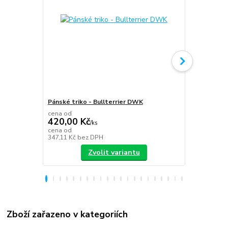
Pánské triko - Bullterrier DWK
Plecháček B
cena od
420,00 Kč
/
ks
349,00 K
cena od
347,11 Kč
bez DPH
288,43 Kč
be
Zvolit variantu
Zboží zařazeno v kategoriích