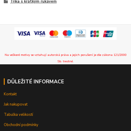
Trika s krátkým rukávem
Na veškeré motivy se vztahují autorská práva a jejich porušení je dle zákona 121/2000
Sb. trestné.
DŮLEŽITÉ INFORMACE
Kontakt
Jak nakupovat
Tabulka velikostí
Obchodní podmínky