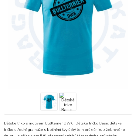
Dětské triko s motivem Bullterrier DWK Dětské tričko Basic dětské
tričko střední gramáže s bočními švy úzký lem průkrčníku z žebrového
úpletu (s přídavkem 5 % elastanu) vnitřní část zadního průkrčníku