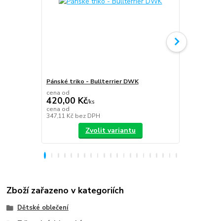
Pánské triko - Bullterrier DWK
Plecháček B
cena od
420,00 Kč
/
ks
349,00 K
cena od
347,11 Kč
bez DPH
288,43 Kč
be
Zvolit variantu
Zboží zařazeno v kategoriích
Dětské oblečení