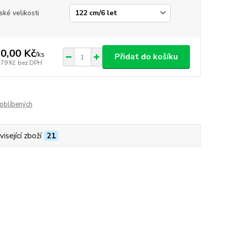
ské velikosti
0,00 Kč
/
ks
Přidat do košíku
,79 Kč
bez DPH
oblíbených
isející zboží
21