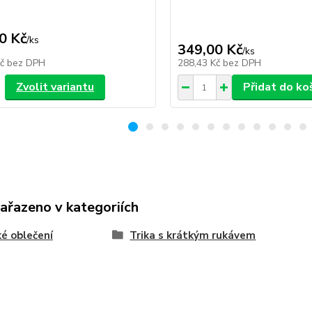
0 Kč
/
ks
349,00 Kč
/
ks
Kč
bez DPH
288,43 Kč
bez DPH
Zvolit variantu
Přidat do ko
zařazeno v kategoriích
é oblečení
Trika s krátkým rukávem