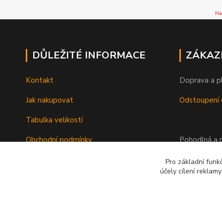
Na
DŮLEŽITÉ INFORMACE
ZÁKAZ
Kontakt
Doprava a p
Jak nakupovat
Odstoupení 
Tabulka velikostí
Obchodní podmínky
Pohodlná a r
Ochrana osobních údajů
Pro základní funk
účely cílení reklam