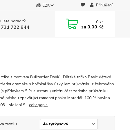
Přihlášení
CZK
ujete poradit?
0
ks
za
0,00 Kč
 731 722 844
 triko s motivem Bullterrier DWK Dětské tričko Basic dětské
 střední gramáže s bočními švy úzký lem průkrčníku z žebrového
 (s přídavkem 5 % elastanu) vnitřní část zadního průkrčníku
ěná páskou zpevňující ramenní páska Materiál: 100 % bavlna
03 - složení 9...
celý popis
va textilu