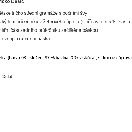
ričko Basic
ětské tričko střední gramáže s bočními švy
zký lem průkrčníku z žebrového úpletu (s přídavkem 5 % elasta
nitřní část zadního průkrčníku začištěná páskou
pevňující ramenní páska
lna (barva 03 - složení 97 % bavlna, 3 % viskóza), silikonová úprava
, 12 let