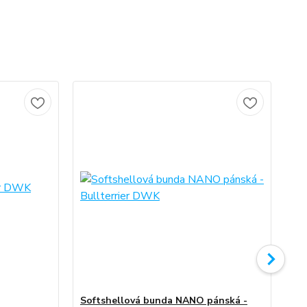
No
Softshellová bunda NANO pánská -
So