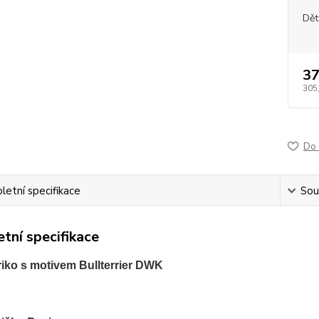
Dět
37
305
Do 
etní specifikace
Souv
tní specifikace
riko s motivem Bullterrier DWK