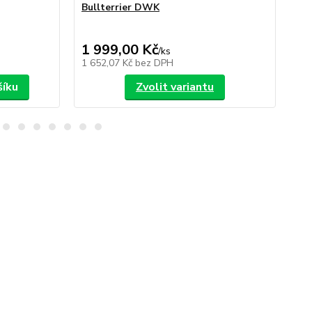
Bullterrier DWK
Bu
1 999,00 Kč
1 
/
ks
1 652,07 Kč
bez DPH
1 6
šíku
Zvolit variantu