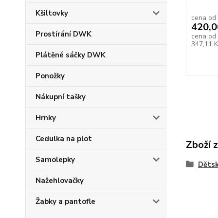
Kšiltovky
cena od
420,0
Prostírání DWK
cena od
347,11 
Plátěné sáčky DWK
Ponožky
Nákupní tašky
Hrnky
Cedulka na plot
Zboží 
Samolepky
Dětsk
Nažehlovačky
Žabky a pantofle