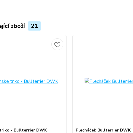
jící zboží
21
triko - Bullterrier DWK
Plecháček Bullterrier DWK