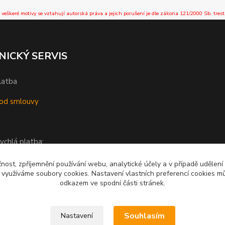
 veškeré motivy se vztahují autorská práva a jejich porušení je dle zákona 121/2000 Sb. trest
NICKÝ SERVIS
latba
od smlouvy
ychlá platba:
čnost, zpříjemnění používání webu, analytické účely a v případě udělení
y využíváme soubory cookies. Nastavení vlastních preferencí cookies mů
odkazem ve spodní části stránek.
Souhlasím
Nastavení