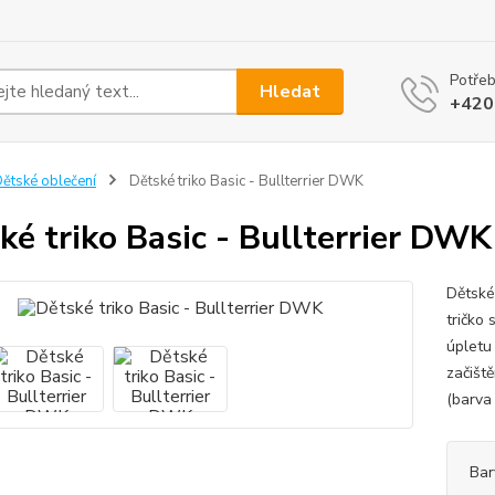
Potřeb
Hledat
+420
ětské oblečení
Dětské triko Basic - Bullterrier DWK
ké triko Basic - Bullterrier DWK
Dětské
tričko
úpletu
začišt
(barva 
Bar