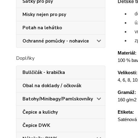
Šátky pro psy
Dětské t
d
Misky nejen pro psy
ú
Potah na lehátko
v
Ochranné pomůcky - nohavice
z
Materiál:
Doplňky
100 % bav
Bullčičák - krabička
Velikosti:
4, 6, 8, 10
Obal na doklady / očkovák
Gramáž:
Batohy/Minibagy/Pamlskovníky
160 g/m2
Čepice a kulichy
Etiketa:
Saténová
Čepice DWK