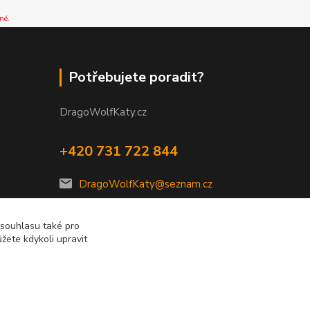
né.
Potřebujete poradit?
DragoWolfKaty.cz
+420 731 722 844
DragoWolfKaty@seznam.cz
 souhlasu také pro
žete kdykoli upravit