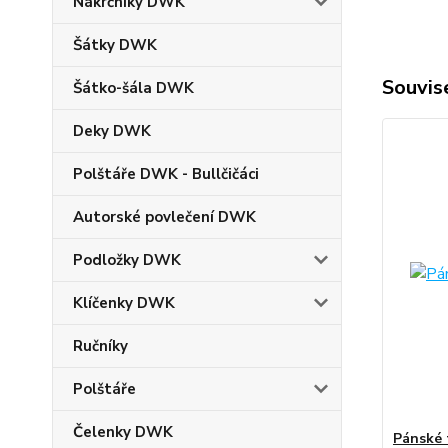
Nákrčníky DWK
Šátky DWK
Souvise
Šátko-šála DWK
Deky DWK
Polštáře DWK - Bullčičáci
Autorské povlečení DWK
Podložky DWK
Klíčenky DWK
Ručníky
Polštáře
Čelenky DWK
Pánské 