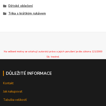
Dětské oblečení
Trika s krátkým rukávem
Na veškeré motivy se vztahují autorská práva a jejich porušení je dle zákona 121/2000
Sb. trestné.
DŮLEŽITÉ INFORMACE
Kontakt
Jak nakupovat
Tabulka velikostí