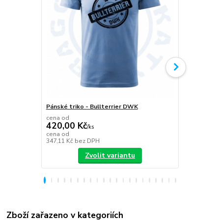
Pánské triko - Bullterrier DWK
Plecháček B
cena od
420,00 Kč
/
ks
349,00 K
cena od
347,11 Kč
bez DPH
288,43 Kč
be
Zvolit variantu
Zboží zařazeno v kategoriích