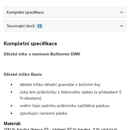
Kompletní specifikace
Související zboží
21
Kompletní specifikace
Dětské triko s motivem Bullterrier DWK
Dětské tričko Basic
dětské tričko střední gramáže s bočními švy
úzký lem průkrčníku z žebrového úpletu (s přídavkem 5
% elastanu)
vnitřní část zadního průkrčníku začištěná páskou
zpevňující ramenní páska
Materiál:
100 % bavlna (barva 03 - složení 97 % bavlna, 3 % viskóza),