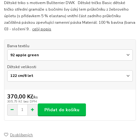
Dětské triko s motivem Bullterrier DWK Dětské tričko Basic dětské
tričko střední gramáže s bočními švy úzký lem průkrčníku z žebrového
úpletu (s přídavkem 5 % elastanu) vnitřní část zadního průkrčníku
začištěná páskou zpevňující ramenní páska Materiál: 100 % bavlna (barva
03 - složení 9...
celý popis
Barva textilu
Dětské velikosti
370,00 Kč
/
ks
305,79 Kč
bez DPH
Přidat do košíku
Do oblíbených