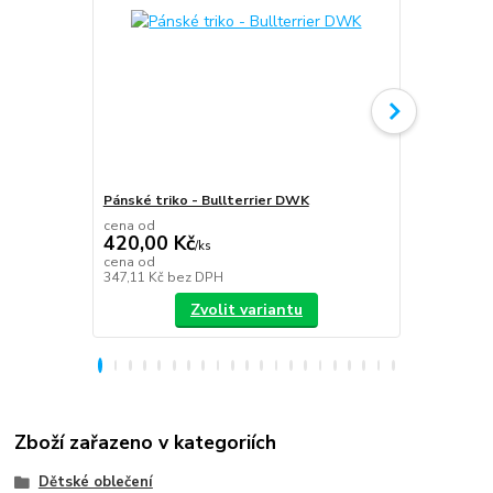
Pánské triko - Bullterrier DWK
Plecháček B
cena od
420,00 Kč
/
ks
349,00 K
cena od
347,11 Kč
bez DPH
288,43 Kč
be
Zvolit variantu
Zboží zařazeno v kategoriích
Dětské oblečení