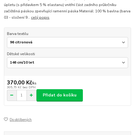
úpletu (s přídavkem 5 % elastanu) vnitřní část zadního průkrčníku
začištěná páskou zpevňující ramenní páska Materiál: 100 % bavlna (barva
03 - složení 9...
celý popis
Barva textilu
Dětské velikosti
370,00 Kč
/
ks
305,79 Kč
bez DPH
Přidat do košíku
Do oblíbených