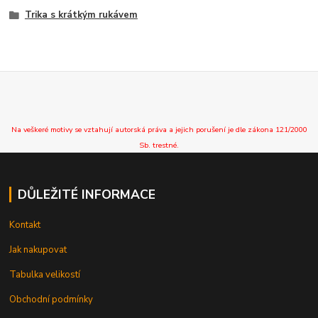
Trika s krátkým rukávem
Na veškeré motivy se vztahují autorská práva a jejich porušení je dle zákona 121/2000
Sb. trestné.
DŮLEŽITÉ INFORMACE
Kontakt
Jak nakupovat
Tabulka velikostí
Obchodní podmínky