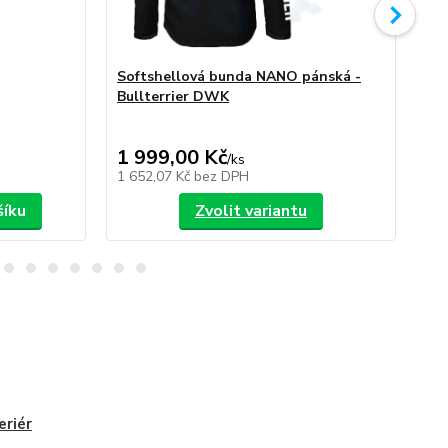
Softshellová bunda NANO pánská -
So
Bullterrier DWK
Bu
1 999,00 Kč
1 
/
ks
1 652,07 Kč
bez DPH
1 6
šíku
Zvolit variantu
eriér