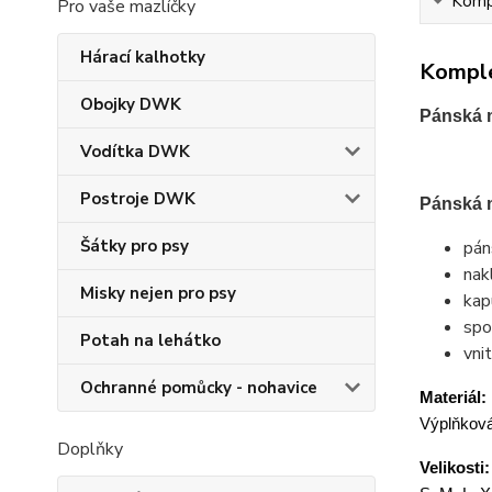
Kompl
Pro vaše mazlíčky
Hárací kalhotky
Komple
Obojky DWK
Pánská m
Vodítka DWK
Postroje DWK
Pánská 
Šátky pro psy
pán
nak
Misky nejen pro psy
kap
spo
Potah na lehátko
vni
Ochranné pomůcky - nohavice
Materiál:
Výplňková
Doplňky
Velikosti: