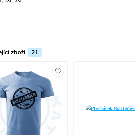
XL, 2XL, 3XL
jící zboží
21