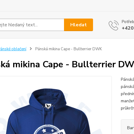
Potřeb
Hledat
+420
ánské oblečení
Pánská mikina Cape - Bullterrier DWK
ká mikina Cape - Bullterrier D
Pánská
pánská
přední
manžet
průkrč
Bar