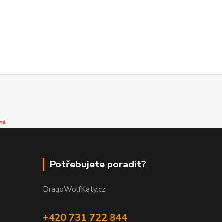
né.
Potřebujete poradit?
DragoWolfKaty.cz
+420 731 722 844