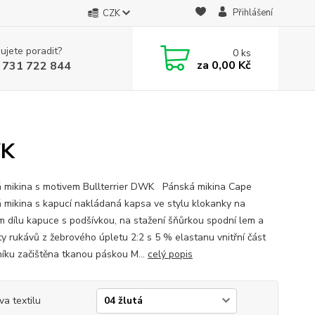
Přihlášení
CZK
ujete poradit?
0
ks
za
0,00 Kč
 731 722 844
WK
 mikina s motivem Bullterrier DWK Pánská mikina Cape
 mikina s kapucí nakládaná kapsa ve stylu klokanky na
m dílu kapuce s podšívkou, na stažení šňůrkou spodní lem a
y rukávů z žebrového úpletu 2:2 s 5 % elastanu vnitřní část
níku začištěna tkanou páskou M...
celý popis
va textilu