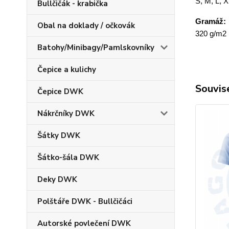
S, M, L, 
Bullčičák - krabička
Gramáž:
Obal na doklady / očkovák
320 g/m2
Batohy/Minibagy/Pamlskovníky
Čepice a kulichy
Souvise
Čepice DWK
Nákrčníky DWK
Šátky DWK
Šátko-šála DWK
Deky DWK
Polštáře DWK - Bullčičáci
Autorské povlečení DWK