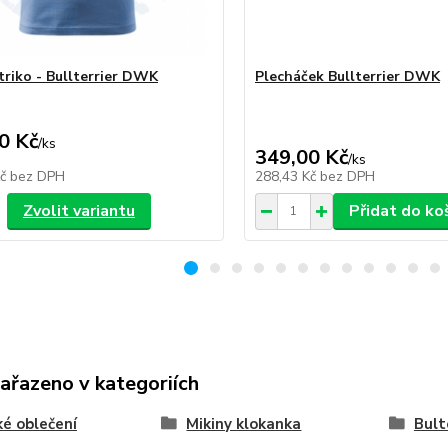
triko - Bullterrier DWK
Plecháček Bullterrier DWK
0 Kč
/
ks
349,00 Kč
/
ks
Kč
bez DPH
288,43 Kč
bez DPH
Zvolit variantu
Přidat do ko
zařazeno v kategoriích
é oblečení
Mikiny klokanka
Bult