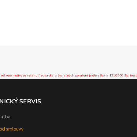
 veškeré motivy se vztahují autorská práva a jejich porušení je dle zákona 121/2000 Sb. trest
NICKÝ SERVIS
latba
od smlouvy