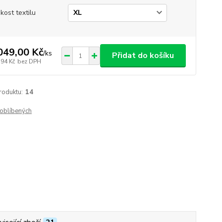
ikost textilu
049,00 Kč
/
ks
Přidat do košíku
,94 Kč
bez DPH
roduktu:
14
oblíbených