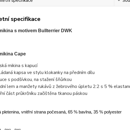
etní specifikace
Souv
tní specifikace
ikina s motivem Bullterrier DWK
mikina Cape
ská mikina s kapucí
ládaná kapsa ve stylu klokanky na předním dílu
uce s podšívkou, na stažení šňůrkou
dní lem a manžety rukávů z žebrového úpletu 2:2 s 5 % elastan
třní část průkrčníku začištěna tkanou páskou
 pletenina, vnitřní strana počesaná, 65 % bavlna, 35 % polyester