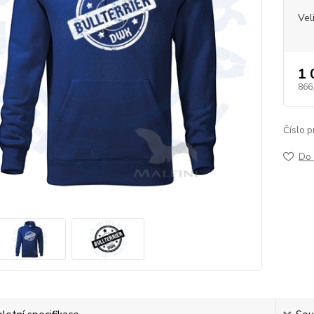
Vel
1 
866
Číslo p
Do 