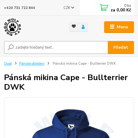
0
ks
CZK
+420 731 722 844
za
0,00 Kč
Menu
Hledat
Úvod
Pánské oblečení
Pánská mikina Cape - Bullterrier DWK
Pánská mikina Cape - Bullterrier
DWK