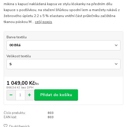
mikina s kapucí nakládaná kapsa ve stylu klokanky na předním dílu
kapuce s podšívkou, na stažení šňůrkou spodní lem a manžety rukávů z
žebrového úpletu 2:2 s 5 % elastanu vnitřní část průkrčníku začištěna
tkanou páskou M...
celý popis
Barva textilu
Velikost textilu
1 049,00 Kč
/
ks
866,94 Kč
bez DPH
Přidat do košíku
Číslo produktu:
803
EAN kód:
803
Do oblíbených