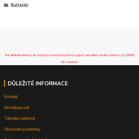
Bulteriér
Na veškeré motivy se vztahují autorská práva a jejich porušení je dle zákona 121/2000
Sb. trestné.
DŮLEŽITÉ INFORMACE
Kontakt
Jak nakupovat
Tabulka velikostí
Obchodní podmínky