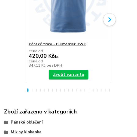
Pánské triko - Bullterrier DWK
Plecháček B
cena od
420,00 Kč
/
ks
349,00 K
cena od
347,11 Kč
bez DPH
288,43 Kč
be
Zvolit variantu
Zboží zařazeno v kategoriích
Pánské oblečení
Mikiny klokanka