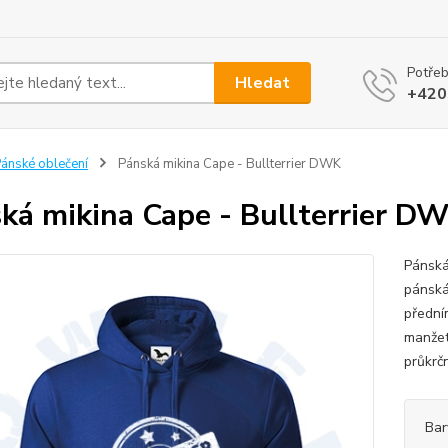
Potřeb
Hledat
+420
ánské oblečení
Pánská mikina Cape - Bullterrier DWK
ká mikina Cape - Bullterrier D
Pánská
pánská
přední
manžet
průkrč
Bar