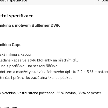
etní specifikace
Souv
tní specifikace
ikina s motivem Bullterrier DWK
mikina Cape
ská mikina s kapucí
ládaná kapsa ve stylu klokanky na předním dílu
uce s podšívkou, na stažení šňůrkou
dní lem a manžety rukávů z žebrového úpletu 2:2 s 5 % elastan
třní část průkrčníku začištěna tkanou páskou
 pletenina, vnitřní strana počesaná, 65 % bavlna, 35 % polyester