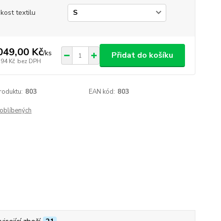
ikost textilu
049,00 Kč
/
ks
Přidat do košíku
,94 Kč
bez DPH
roduktu:
803
EAN kód:
803
oblíbených