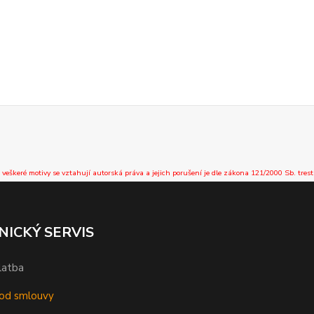
 veškeré motivy se vztahují autorská práva a jejich porušení je dle zákona 121/2000 Sb. trest
NICKÝ SERVIS
latba
od smlouvy