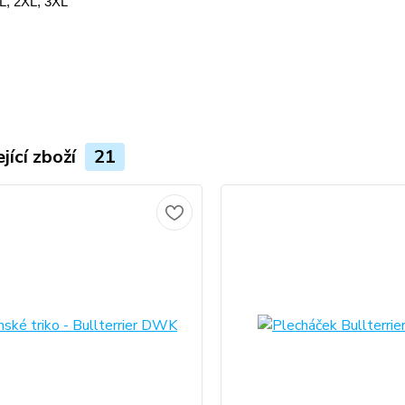
XL, 2XL, 3XL
jící zboží
21