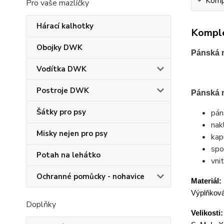
Kompl
Pro vaše mazlíčky
Hárací kalhotky
Komple
Obojky DWK
Pánská m
Vodítka DWK
Postroje DWK
Pánská 
Šátky pro psy
pán
nak
Misky nejen pro psy
kap
spo
Potah na lehátko
vni
Ochranné pomůcky - nohavice
Materiál:
Výplňková
Doplňky
Velikosti: