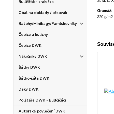
S, M, L, 
Bullčičák - krabička
Gramáž:
Obal na doklady / očkovák
320 g/m2
Batohy/Minibagy/Pamlskovníky
Čepice a kulichy
Souvise
Čepice DWK
Nákrčníky DWK
Šátky DWK
Šátko-šála DWK
Deky DWK
Polštáře DWK - Bullčičáci
Autorské povlečení DWK