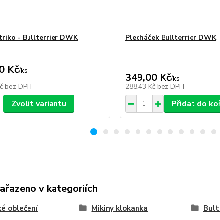
triko - Bullterrier DWK
Plecháček Bullterrier DWK
0 Kč
/
ks
349,00 Kč
/
ks
Kč
bez DPH
288,43 Kč
bez DPH
Zvolit variantu
Přidat do ko
zařazeno v kategoriích
é oblečení
Mikiny klokanka
Bult