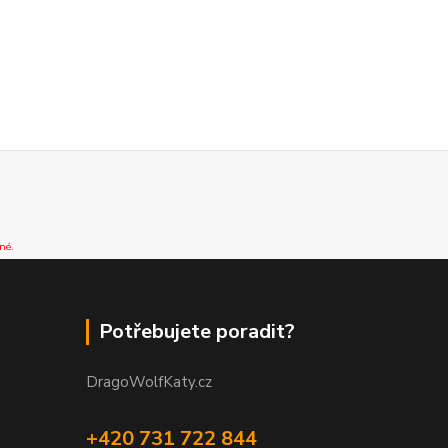
né.
Potřebujete poradit?
DragoWolfKaty.cz
+420 731 722 844