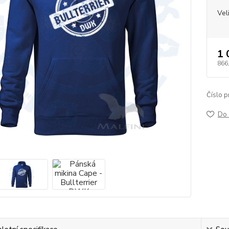
Vel
1 
866
Číslo p
Do 