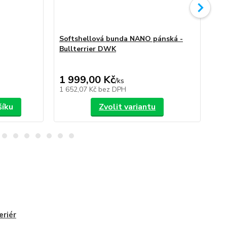
Softshellová bunda NANO pánská -
So
Bullterrier DWK
Bu
1 999,00 Kč
1 
/
ks
1 652,07 Kč
bez DPH
1 6
šíku
Zvolit variantu
eriér