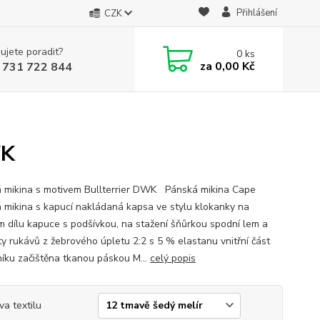
Přihlášení
CZK
ujete poradit?
0
ks
za
0,00 Kč
 731 722 844
WK
 mikina s motivem Bullterrier DWK Pánská mikina Cape
 mikina s kapucí nakládaná kapsa ve stylu klokanky na
m dílu kapuce s podšívkou, na stažení šňůrkou spodní lem a
y rukávů z žebrového úpletu 2:2 s 5 % elastanu vnitřní část
níku začištěna tkanou páskou M...
celý popis
va textilu