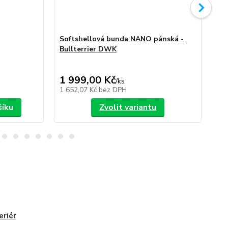
Softshellová bunda NANO pánská -
So
Bullterrier DWK
Bu
1 999,00 Kč
1 
/
ks
1 652,07 Kč
bez DPH
1 6
šíku
Zvolit variantu
eriér