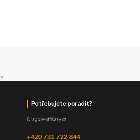
né.
Potřebujete poradit?
DragoWolfKaty.cz
+420 731 722 844