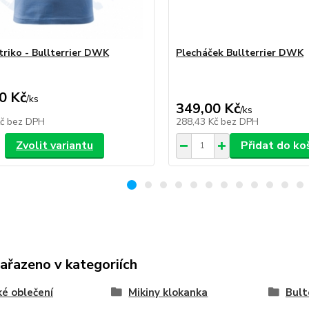
triko - Bullterrier DWK
Plecháček Bullterrier DWK
0 Kč
/
ks
349,00 Kč
/
ks
Kč
bez DPH
288,43 Kč
bez DPH
Zvolit variantu
Přidat do ko
zařazeno v kategoriích
é oblečení
Mikiny klokanka
Bult