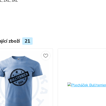
XL, 2XL, 3XL
jící zboží
21