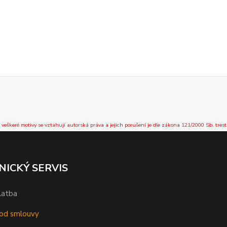
 veškeré motivy se vztahují autorská práva a jejich porušení je dle zákona 121/2000 Sb. trest
NICKÝ SERVIS
latba
od smlouvy