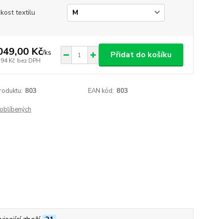
ikost textilu
049,00 Kč
/
ks
Přidat do košíku
,94 Kč
bez DPH
roduktu:
803
EAN kód:
803
oblíbených