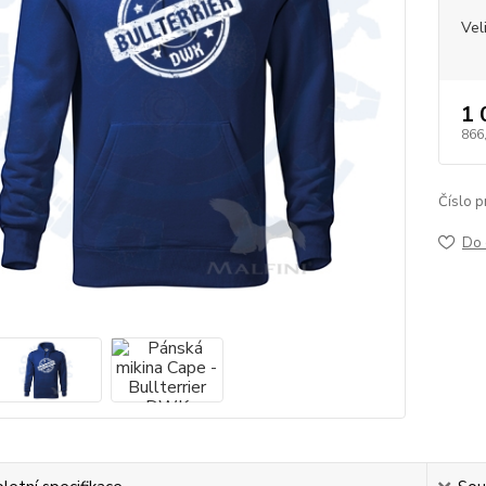
Vel
1 
866
Číslo p
Do 