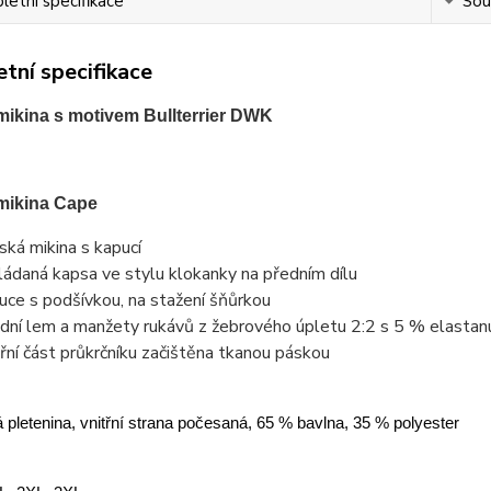
etní specifikace
Souv
tní specifikace
ikina s motivem Bullterrier DWK
mikina Cape
ská mikina s kapucí
ládaná kapsa ve stylu klokanky na předním dílu
uce s podšívkou, na stažení šňůrkou
dní lem a manžety rukávů z žebrového úpletu 2:2 s 5 % elastan
třní část průkrčníku začištěna tkanou páskou
 pletenina, vnitřní strana počesaná, 65 % bavlna, 35 % polyester