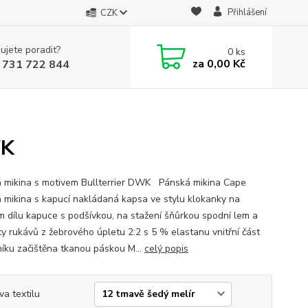
Přihlášení
CZK
ujete poradit?
0
ks
za
0,00 Kč
 731 722 844
WK
 mikina s motivem Bullterrier DWK Pánská mikina Cape
 mikina s kapucí nakládaná kapsa ve stylu klokanky na
m dílu kapuce s podšívkou, na stažení šňůrkou spodní lem a
y rukávů z žebrového úpletu 2:2 s 5 % elastanu vnitřní část
níku začištěna tkanou páskou M...
celý popis
va textilu