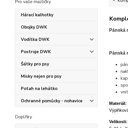
Kompl
Pro vaše mazlíčky
Hárací kalhotky
Komple
Obojky DWK
Pánská m
Vodítka DWK
Postroje DWK
Pánská 
Šátky pro psy
pán
nak
Misky nejen pro psy
kap
spo
Potah na lehátko
vni
Ochranné pomůcky - nohavice
Materiál:
Výplňková
Doplňky
Velikosti: