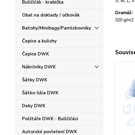
S, M, L, 
Bullčičák - krabička
Gramáž:
Obal na doklady / očkovák
320 g/m2
Batohy/Minibagy/Pamlskovníky
Čepice a kulichy
Souvise
Čepice DWK
Nákrčníky DWK
Šátky DWK
Šátko-šála DWK
Deky DWK
Polštáře DWK - Bullčičáci
Autorské povlečení DWK