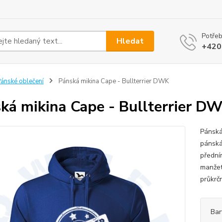
Potřeb
Hledat
+420
ánské oblečení
Pánská mikina Cape - Bullterrier DWK
ká mikina Cape - Bullterrier D
Pánská
pánská
přední
manžet
průkrč
Bar