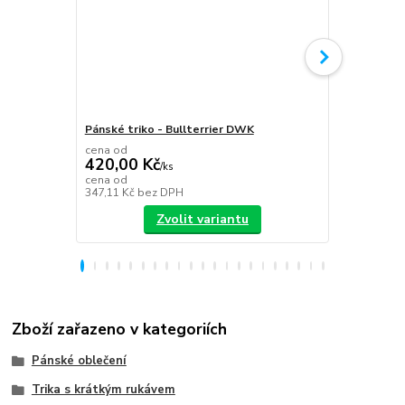
Pánské triko - Bullterrier DWK
Plecháček B
cena od
420,00 Kč
/
ks
349,00 K
cena od
347,11 Kč
bez DPH
288,43 Kč
be
Zvolit variantu
Zboží zařazeno v kategoriích
Pánské oblečení
Trika s krátkým rukávem