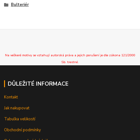
Bulteriér
Na veškeré motivy se vztahují autorská práva a jejich porušení je dle zákona 121/2000
Sb. trestné.
DŮLEŽITÉ INFORMACE
Kontakt
Jak nakupovat
Tabulka velikostí
Obchodní podmínky