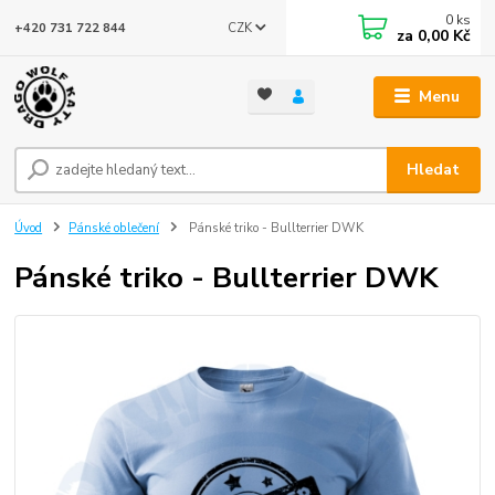
0
ks
CZK
+420 731 722 844
za
0,00 Kč
Menu
Hledat
Úvod
Pánské oblečení
Pánské triko - Bullterrier DWK
Pánské triko - Bullterrier DWK