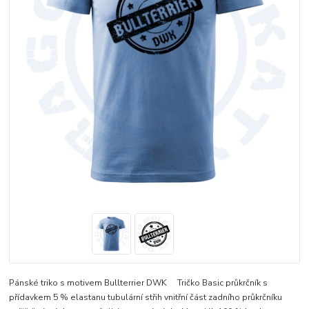
Pánské triko s motivem Bullterrier DWK Tričko Basic průkrčník s
přídavkem 5 % elastanu tubulární střih vnitřní část zadního průkrčníku