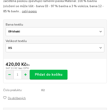
začištěná páskou zpevňující ramenní páska Materiál: 100 % bavlna
(složení se může lišit - barva 03 - 97 % bavlna a 3 % viskóza, barva 12 -
85 % bavln...
celý popis
Barva textilu
Velikost textilu
420,00 Kč
/
ks
347,11 Kč
bez DPH
Přidat do košíku
Číslo produktu:
02
Do oblíbených