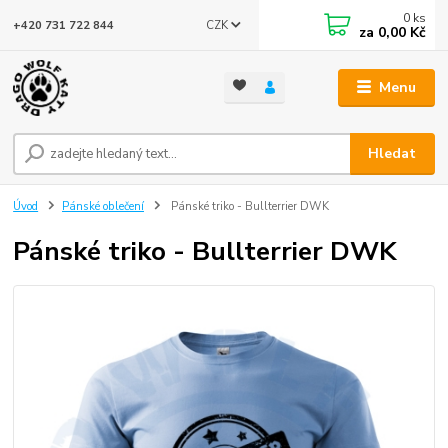
0
ks
CZK
+420 731 722 844
za
0,00 Kč
Menu
Hledat
Úvod
Pánské oblečení
Pánské triko - Bullterrier DWK
Pánské triko - Bullterrier DWK