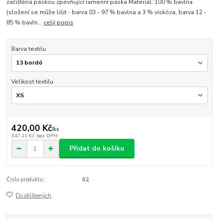
začištěná páskou zpevňující ramenní páska Materiál: 100 % bavlna
(složení se může lišit - barva 03 - 97 % bavlna a 3 % viskóza, barva 12 -
85 % bavln...
celý popis
Barva textilu
Velikost textilu
420,00 Kč
/
ks
347,11 Kč
bez DPH
Přidat do košíku
Číslo produktu:
02
Do oblíbených