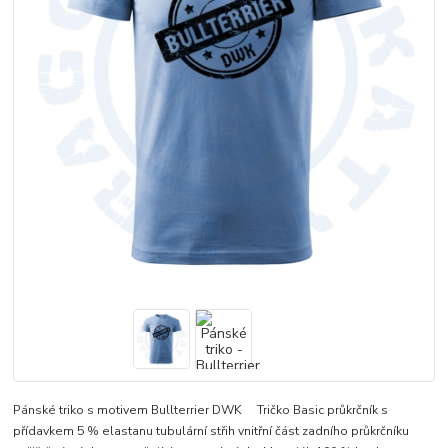
Pánské triko s motivem Bullterrier DWK Tričko Basic průkrčník s
přídavkem 5 % elastanu tubulární střih vnitřní část zadního průkrčníku