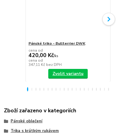
Pánské triko - Bullterrier DWK
Plecháček B
cena od
420,00 Kč
/
ks
349,00 K
cena od
347,11 Kč
bez DPH
288,43 Kč
be
Zvolit variantu
Zboží zařazeno v kategoriích
Pánské oblečení
Trika s krátkým rukávem