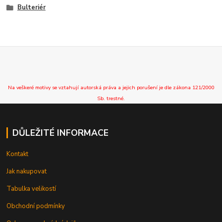
Bulteriér
Na veškeré motivy se vztahují autorská práva a jejich porušení je dle zákona 121/2000
Sb. trestné.
DŮLEŽITÉ INFORMACE
Kontakt
Jak nakupovat
Tabulka velikostí
Obchodní podmínky