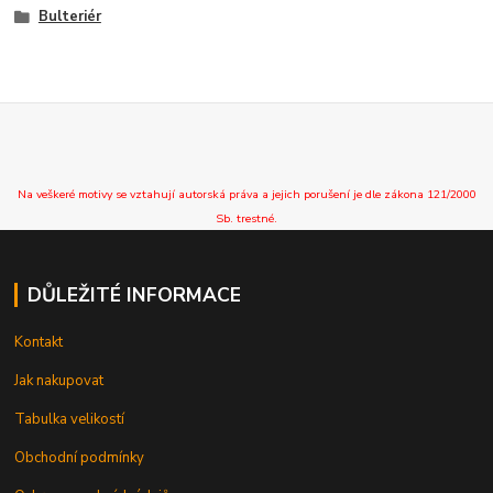
Bulteriér
Na veškeré motivy se vztahují autorská práva a jejich porušení je dle zákona 121/2000
Sb. trestné.
DŮLEŽITÉ INFORMACE
Kontakt
Jak nakupovat
Tabulka velikostí
Obchodní podmínky