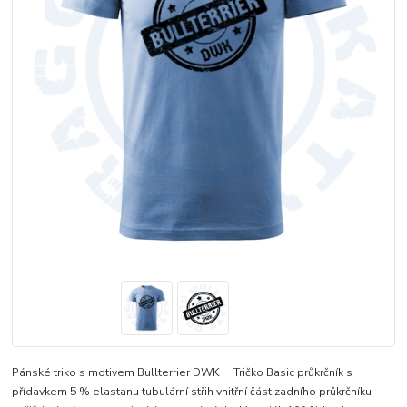
Pánské triko s motivem Bullterrier DWK Tričko Basic průkrčník s
přídavkem 5 % elastanu tubulární střih vnitřní část zadního průkrčníku