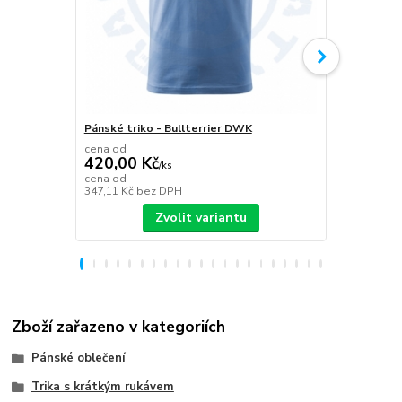
Pánské triko - Bullterrier DWK
Plecháček B
cena od
420,00 Kč
/
ks
349,00 K
cena od
347,11 Kč
bez DPH
288,43 Kč
be
Zvolit variantu
Zboží zařazeno v kategoriích
Pánské oblečení
Trika s krátkým rukávem