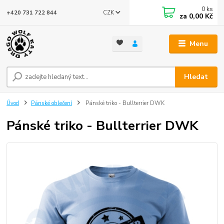
0
ks
CZK
+420 731 722 844
za
0,00 Kč
Menu
Hledat
Úvod
Pánské oblečení
Pánské triko - Bullterrier DWK
Pánské triko - Bullterrier DWK