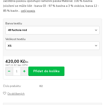
začištěná páskou zpevňující ramenní páska Materiál: 100 % bavlna
(složení se může lišit - barva 03 - 97 % bavlna a 3 % viskóza, barva 12 -
85 % bavln...
celý popis
Barva textilu
Velikost textilu
420,00 Kč
/
ks
347,11 Kč
bez DPH
Přidat do košíku
Číslo produktu:
02
Do oblíbených