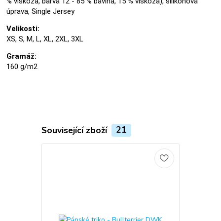
% viskóza, barva 12 - 85 % bavlna, 15 % viskóza), silikonová
úprava, Single Jersey
Velikosti:
XS, S, M, L, XL, 2XL, 3XL
Gramáž:
160 g/m2
Související zboží
21