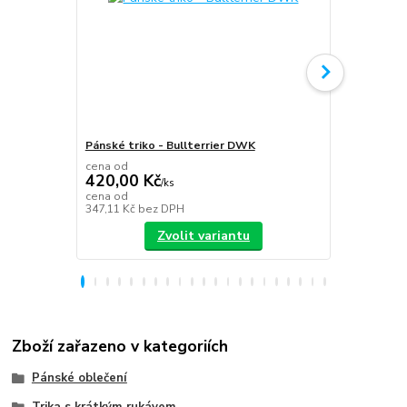
Pánské triko - Bullterrier DWK
Plecháček B
cena od
420,00 Kč
/
ks
349,00 K
cena od
347,11 Kč
bez DPH
288,43 Kč
be
Zvolit variantu
Zboží zařazeno v kategoriích
Pánské oblečení
Trika s krátkým rukávem