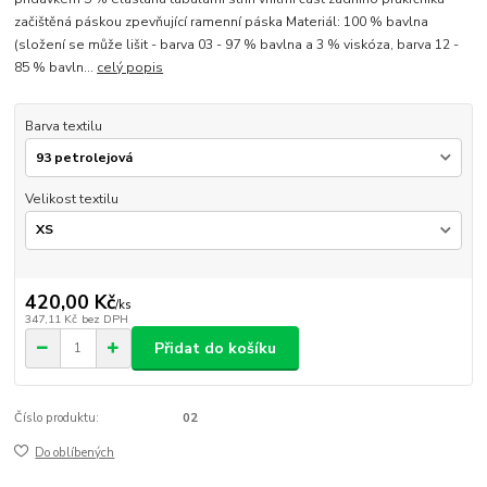
začištěná páskou zpevňující ramenní páska Materiál: 100 % bavlna
(složení se může lišit - barva 03 - 97 % bavlna a 3 % viskóza, barva 12 -
85 % bavln...
celý popis
Barva textilu
Velikost textilu
420,00 Kč
/
ks
347,11 Kč
bez DPH
Přidat do košíku
Číslo produktu:
02
Do oblíbených