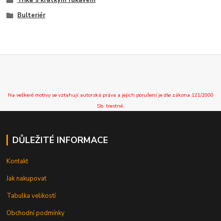
Bulteriér
Na veškeré motivy se vztahují autorská práva a jejich porušení je dle zákona 121/2000
Sb. trestné.
DŮLEŽITÉ INFORMACE
Kontakt
Jak nakupovat
Tabulka velikostí
Obchodní podmínky