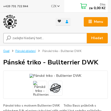
0
ks
CZK
+420 731 722 844
za
0,00 Kč
Menu
Hledat
Úvod
Pánské oblečení
Pánské triko - Bullterrier DWK
Pánské triko - Bullterrier DWK
Pánské triko s motivem Bullterrier DWK Tričko Basic průkrčník s
přídavkem 5 % elastanu tubulární střih vnitřní část zadního průkrčníku