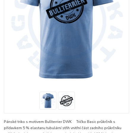
Pánské triko s motivem Bullterrier DWK Tričko Basic průkrčník s
přídavkem 5 % elastanu tubulární střih vnitřní část zadního průkrčníku