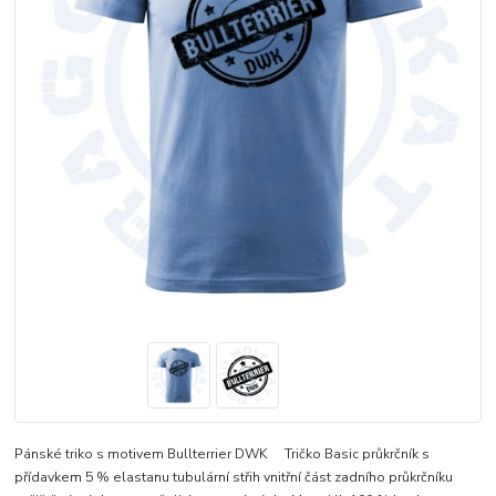
Pánské triko s motivem Bullterrier DWK Tričko Basic průkrčník s
přídavkem 5 % elastanu tubulární střih vnitřní část zadního průkrčníku