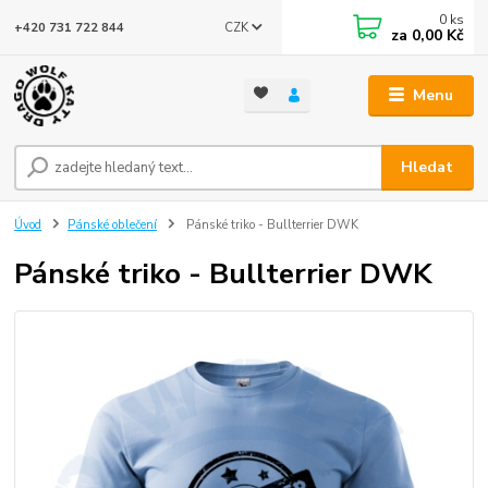
0
ks
CZK
+420 731 722 844
za
0,00 Kč
Menu
Hledat
Úvod
Pánské oblečení
Pánské triko - Bullterrier DWK
Pánské triko - Bullterrier DWK