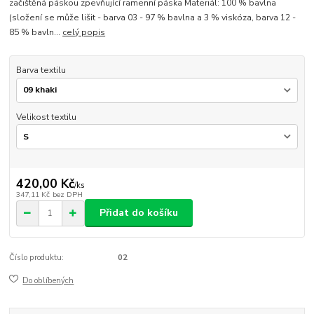
začištěná páskou zpevňující ramenní páska Materiál: 100 % bavlna
(složení se může lišit - barva 03 - 97 % bavlna a 3 % viskóza, barva 12 -
85 % bavln...
celý popis
Barva textilu
Velikost textilu
420,00 Kč
/
ks
347,11 Kč
bez DPH
Přidat do košíku
Číslo produktu:
02
Do oblíbených