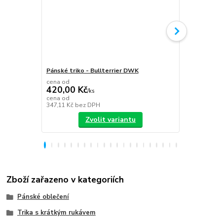
Pánské triko - Bullterrier DWK
Plecháček B
cena od
420,00 Kč
/
ks
349,00 K
cena od
347,11 Kč
bez DPH
288,43 Kč
be
Zvolit variantu
Zboží zařazeno v kategoriích
Pánské oblečení
Trika s krátkým rukávem