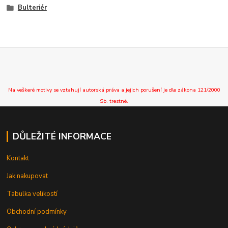
Bulteriér
Na veškeré motivy se vztahují autorská práva a jejich porušení je dle zákona 121/2000
Sb. trestné.
DŮLEŽITÉ INFORMACE
Kontakt
Jak nakupovat
Tabulka velikostí
Obchodní podmínky