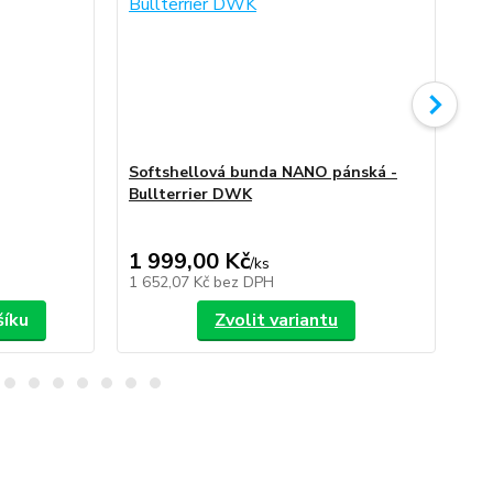
Softshellová bunda NANO pánská -
So
Bullterrier DWK
Bu
1 999,00 Kč
1 
/
ks
1 652,07 Kč
bez DPH
1 6
šíku
Zvolit variantu