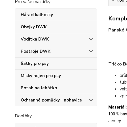
Kompl
Pro vaše mazlíčky
Hárací kalhotky
Komple
Obojky DWK
Pánské t
Vodítka DWK
Postroje DWK
Šátky pro psy
Tričko B
prů
Misky nejen pro psy
tubu
Potah na lehátko
vni
zpe
Ochranné pomůcky - nohavice
Materiál:
100 % bavl
Doplňky
Jersey