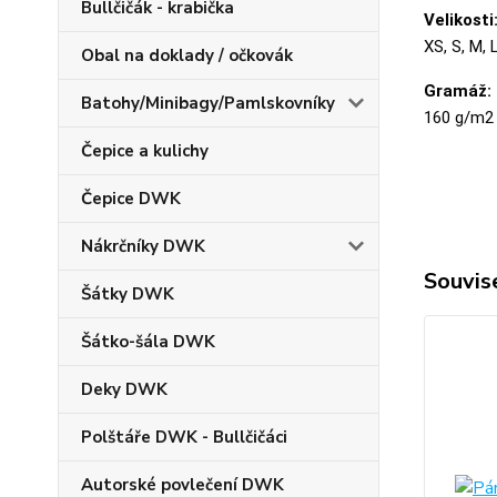
Bullčičák - krabička
Velikosti
XS, S, M, 
Obal na doklady / očkovák
Gramáž:
Batohy/Minibagy/Pamlskovníky
160 g/m2
Čepice a kulichy
Čepice DWK
Nákrčníky DWK
Souvise
Šátky DWK
Šátko-šála DWK
Deky DWK
Polštáře DWK - Bullčičáci
Autorské povlečení DWK