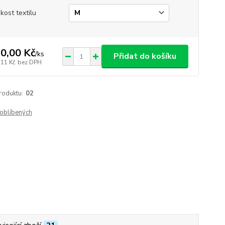
ikost textilu
0,00 Kč
/
ks
Přidat do košíku
,11 Kč
bez DPH
roduktu:
02
oblíbených