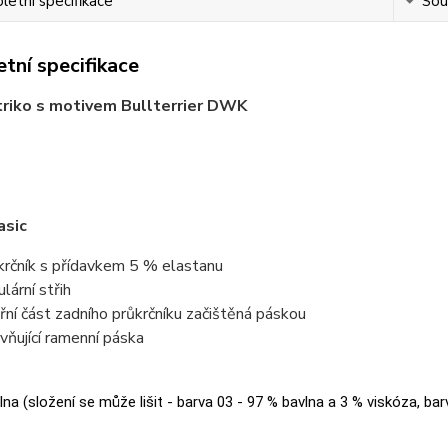
etní specifikace
Souv
tní specifikace
riko s motivem Bullterrier DWK
asic
krčník s přídavkem 5 % elastanu
lární střih
třní část zadního průkrčníku začištěná páskou
vňující ramenní páska
na (složení se může lišit - barva 03 - 97 % bavlna a 3 % viskóza, bar