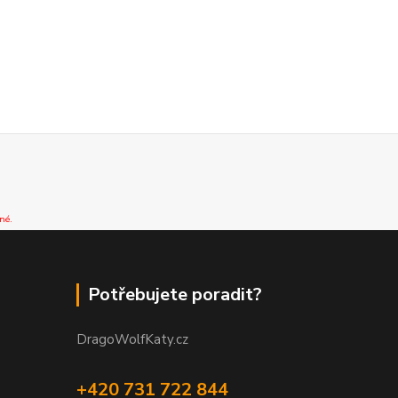
né.
Potřebujete poradit?
DragoWolfKaty.cz
+420 731 722 844