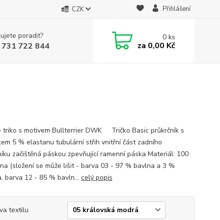
Přihlášení
CZK
ujete poradit?
0
ks
za
0,00 Kč
 731 722 844
 triko s motivem Bullterrier DWK Tričko Basic průkrčník s
kem 5 % elastanu tubulární střih vnitřní část zadního
níku začištěná páskou zpevňující ramenní páska Materiál: 100
na (složení se může lišit - barva 03 - 97 % bavlna a 3 %
a, barva 12 - 85 % bavln...
celý popis
va textilu