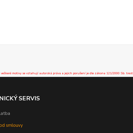
 veškeré motivy se vztahují autorská práva a jejich porušení je dle zákona 121/2000 Sb. trest
NICKÝ SERVIS
latba
od smlouvy