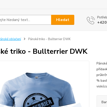
Potřeb
Hledat
+420
ánské oblečení
Pánské triko - Bullterrier DWK
ké triko - Bullterrier DWK
Pánské
přídav
průkrč
% bavl
viskóz
Bar