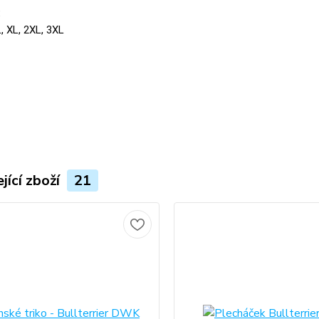
:
L, XL, 2XL, 3XL
jící zboží
21