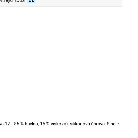
isející zboží
21
va 12 - 85 % bavlna, 15 % viskóza), silikonová úprava, Single