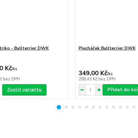
triko - Bullterrier DWK
Plecháček Bullterrier DWK
0 Kč
/
ks
349,00 Kč
/
ks
Kč
bez DPH
288,43 Kč
bez DPH
Zvolit variantu
Přidat do ko