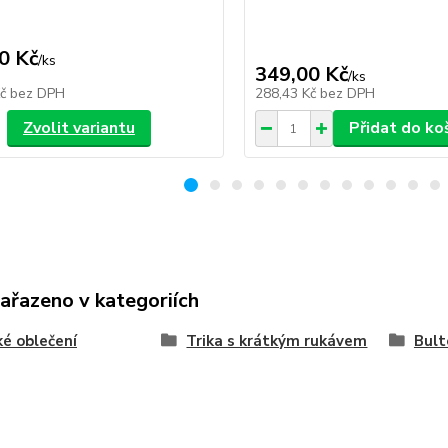
0 Kč
/
ks
349,00 Kč
/
ks
Kč
bez DPH
288,43 Kč
bez DPH
Zvolit variantu
Přidat do ko
zařazeno v kategoriích
é oblečení
Trika s krátkým rukávem
Bult