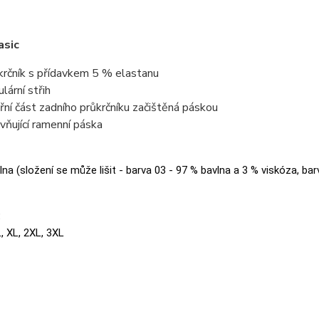
asic
krčník s přídavkem 5 % elastanu
lární střih
třní část zadního průkrčníku začištěná páskou
vňující ramenní páska
na (složení se může lišit - barva 03 - 97 % bavlna a 3 % viskóza, bar
:
L, XL, 2XL, 3XL