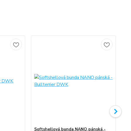
No
Softshellová bunda NANO pánská -
So