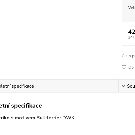
Vel
42
347
Číslo p
Do 
etní specifikace
Souv
tní specifikace
riko s motivem Bullterrier DWK