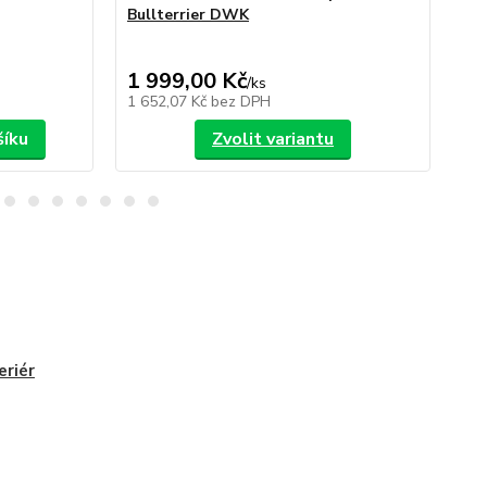
Bullterrier DWK
Bu
1 999,00 Kč
1 
/
ks
1 652,07 Kč
bez DPH
1 6
šíku
Zvolit variantu
eriér