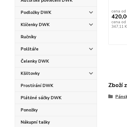
Autorské povlečení DWK
cena od
Podložky DWK
420,0
cena od
Klíčenky DWK
347,11 
Ručníky
Polštáře
Čelenky DWK
Kšiltovky
Zboží 
Prostírání DWK
Pánsk
Plátěné sáčky DWK
Ponožky
Nákupní tašky