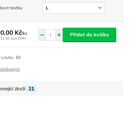
ikost textilu
0,00 Kč
/
ks
Přidat do košíku
,11 Kč
bez DPH
roduktu:
02
oblíbených
isející zboží
21