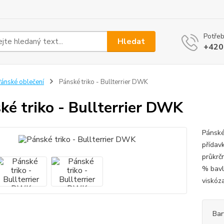
Potřeb
Hledat
+420
ánské oblečení
Pánské triko - Bullterrier DWK
ké triko - Bullterrier DWK
Pánské
přídav
průkrč
% bavl
viskóz
Bar