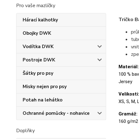
Pro vaše mazlíčky
Tričko B
Hárací kalhotky
prů
Obojky DWK
tubu
Vodítka DWK
vni
zpe
Postroje DWK
Materiál:
Šátky pro psy
100 % bavl
Jersey
Misky nejen pro psy
Velikosti
Potah na lehátko
XS, S, M, 
Ochranné pomůcky - nohavice
Gramáž:
160 g/m2
Doplňky