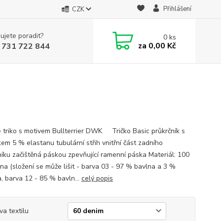
Přihlášení
CZK
ujete poradit?
0
ks
za
0,00 Kč
 731 722 844
 triko s motivem Bullterrier DWK Tričko Basic průkrčník s
kem 5 % elastanu tubulární střih vnitřní část zadního
níku začištěná páskou zpevňující ramenní páska Materiál: 100
na (složení se může lišit - barva 03 - 97 % bavlna a 3 %
a, barva 12 - 85 % bavln...
celý popis
va textilu