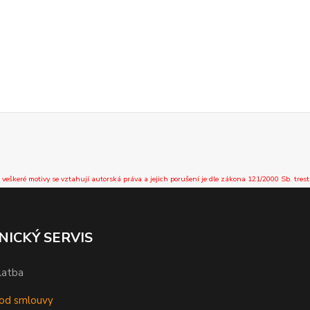
 veškeré motivy se vztahují autorská práva a jejich porušení je dle zákona 121/2000 Sb. trest
NICKÝ SERVIS
latba
od smlouvy