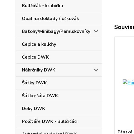
Bullčičák - krabička
Obal na doklady / očkovák
Souvise
Batohy/Minibagy/Pamlskovníky
Čepice a kulichy
Čepice DWK
Nákrčníky DWK
Šátky DWK
Šátko-šála DWK
Deky DWK
Polštáře DWK - Bullčičáci
Pánské 