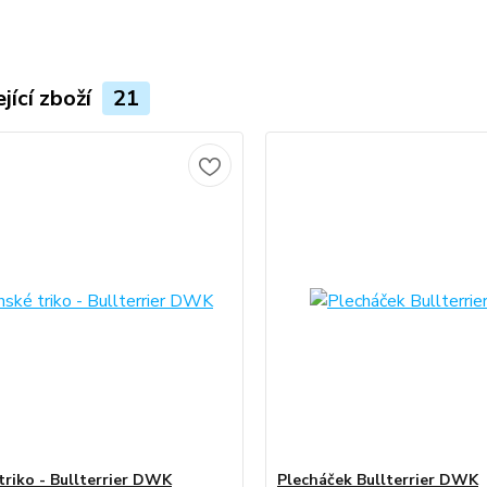
jící zboží
21
triko - Bullterrier DWK
Plecháček Bullterrier DWK