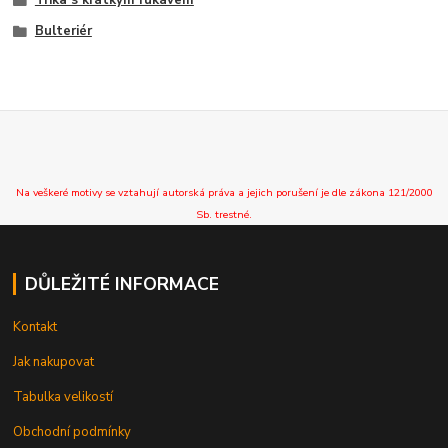
Bulteriér
Na veškeré motivy se vztahují autorská práva a jejich porušení je dle zákona 121/2000
Sb. trestné.
DŮLEŽITÉ INFORMACE
Kontakt
Jak nakupovat
Tabulka velikostí
Obchodní podmínky