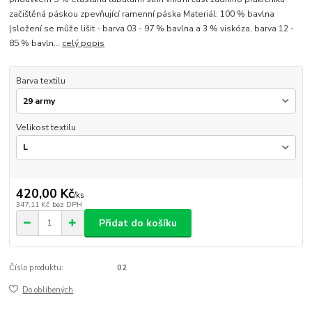
začištěná páskou zpevňující ramenní páska Materiál: 100 % bavlna
(složení se může lišit - barva 03 - 97 % bavlna a 3 % viskóza, barva 12 -
85 % bavln...
celý popis
Barva textilu
Velikost textilu
420,00 Kč
/
ks
347,11 Kč
bez DPH
Přidat do košíku
Číslo produktu:
02
Do oblíbených