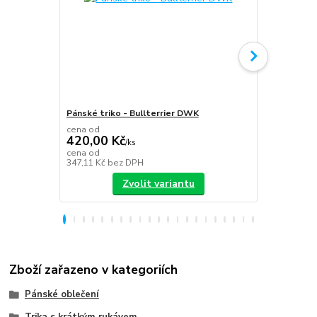
Pánské triko - Bullterrier DWK
Plecháček B
cena od
420,00 Kč
/
ks
349,00 K
cena od
347,11 Kč
bez DPH
288,43 Kč
be
Zvolit variantu
Zboží zařazeno v kategoriích
Pánské oblečení
Trika s krátkým rukávem