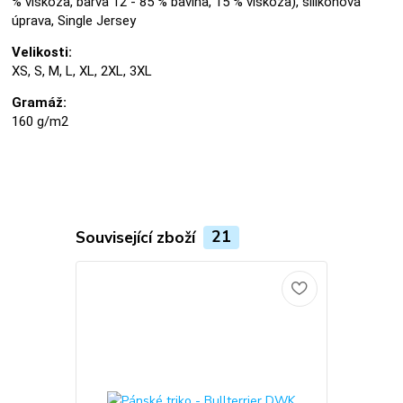
% viskóza, barva 12 - 85 % bavlna, 15 % viskóza), silikonová
úprava, Single Jersey
Velikosti:
XS, S, M, L, XL, 2XL, 3XL
Gramáž:
160 g/m2
Související zboží
21