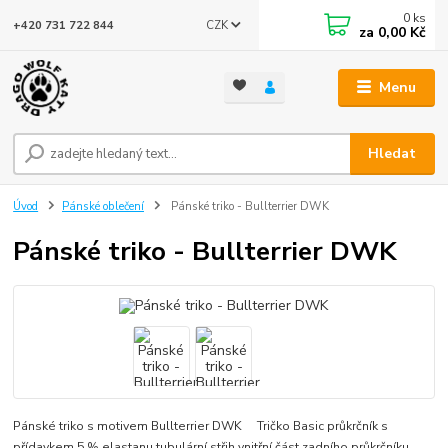
0
ks
CZK
+420 731 722 844
za
0,00 Kč
Menu
Hledat
Úvod
Pánské oblečení
Pánské triko - Bullterrier DWK
Pánské triko - Bullterrier DWK
Pánské triko s motivem Bullterrier DWK Tričko Basic průkrčník s
přídavkem 5 % elastanu tubulární střih vnitřní část zadního průkrčníku