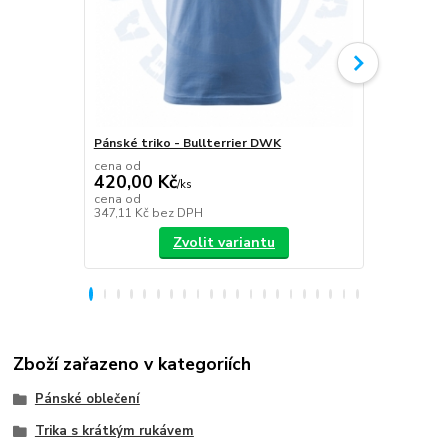
Pánské triko - Bullterrier DWK
Plecháček B
cena od
420,00 Kč
/
ks
349,00 K
cena od
347,11 Kč
bez DPH
288,43 Kč
be
Zvolit variantu
Zboží zařazeno v kategoriích
Pánské oblečení
Trika s krátkým rukávem