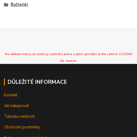
Bulteriér
Na veškeré motivy se vztahují autorská práva a jejich porušení je dle zákona 121/2000
Sb. trestné.
DŮLEŽITÉ INFORMACE
Kontakt
Jak nakupovat
Tabulka velikostí
Obchodní podmínky