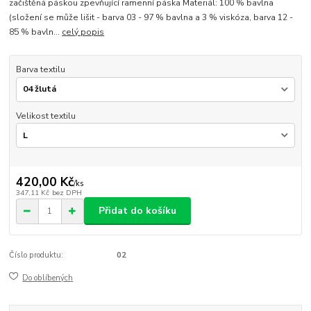
začištěná páskou zpevňující ramenní páska Materiál: 100 % bavlna
(složení se může lišit - barva 03 - 97 % bavlna a 3 % viskóza, barva 12 -
85 % bavln...
celý popis
Barva textilu
Velikost textilu
420,00 Kč
/
ks
347,11 Kč
bez DPH
Přidat do košíku
Číslo produktu:
02
Do oblíbených