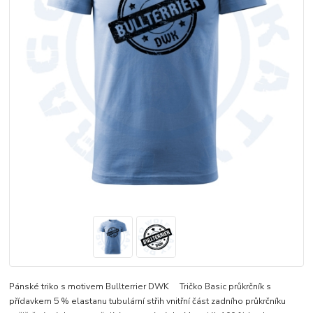
Pánské triko s motivem Bullterrier DWK Tričko Basic průkrčník s
přídavkem 5 % elastanu tubulární střih vnitřní část zadního průkrčníku