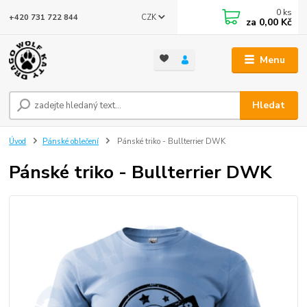
0
ks
CZK
+420 731 722 844
za
0,00 Kč
Menu
Hledat
Úvod
Pánské oblečení
Pánské triko - Bullterrier DWK
Pánské triko - Bullterrier DWK