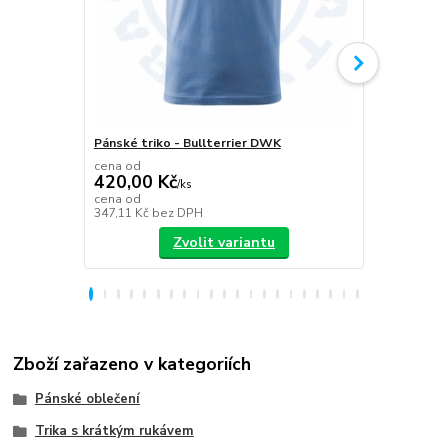
Pánské triko - Bullterrier DWK
Plecháček B
cena od
420,00 Kč
/
ks
349,00 K
cena od
347,11 Kč
bez DPH
288,43 Kč
be
Zvolit variantu
Zboží zařazeno v kategoriích
Pánské oblečení
Trika s krátkým rukávem