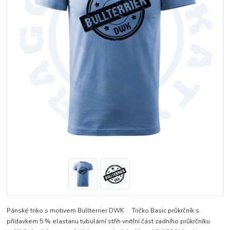
Pánské triko s motivem Bullterrier DWK Tričko Basic průkrčník s
přídavkem 5 % elastanu tubulární střih vnitřní část zadního průkrčníku