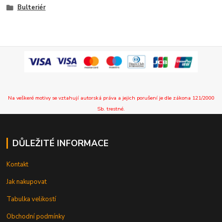
Bulteriér
Na veškeré motivy se vztahují autorská práva a jejich porušení je dle zákona 121/2000
Sb. trestné.
DŮLEŽITÉ INFORMACE
Kontakt
Jak nakupovat
Tabulka velikostí
Obchodní podmínky