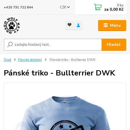
0
ks
CZK
+420 731 722 844
za
0,00 Kč
Menu
Hledat
Úvod
Pánské oblečení
Pánské triko - Bullterrier DWK
Pánské triko - Bullterrier DWK