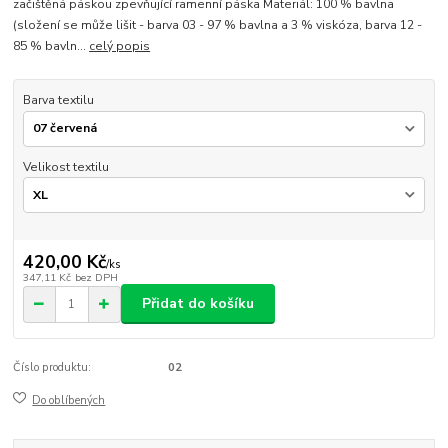
začištěná páskou zpevňující ramenní páska Materiál: 100 % bavlna
(složení se může lišit - barva 03 - 97 % bavlna a 3 % viskóza, barva 12 -
85 % bavln...
celý popis
Barva textilu
Velikost textilu
420,00 Kč
/
ks
347,11 Kč
bez DPH
Přidat do košíku
Číslo produktu:
02
Do oblíbených