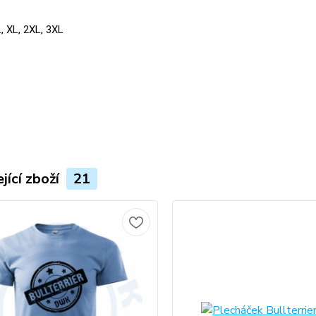
:
L, XL, 2XL, 3XL
jící zboží
21