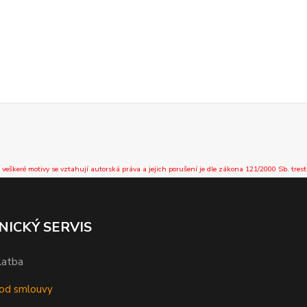
 veškeré motivy se vztahují autorská práva a jejich porušení je dle zákona 121/2000 Sb. trest
NICKÝ SERVIS
latba
od smlouvy