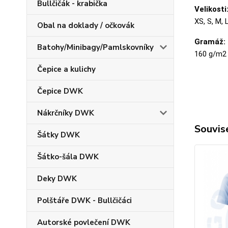
Bullčičák - krabička
Velikosti
XS, S, M, 
Obal na doklady / očkovák
Gramáž:
Batohy/Minibagy/Pamlskovníky
160 g/m2
Čepice a kulichy
Čepice DWK
Nákrčníky DWK
Souvise
Šátky DWK
Šátko-šála DWK
Deky DWK
Polštáře DWK - Bullčičáci
Autorské povlečení DWK