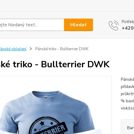
Potřeb
Hledat
+420
ánské oblečení
Pánské triko - Bullterrier DWK
ké triko - Bullterrier DWK
Pánské
přídav
průkrč
% bavl
viskóz
Bar