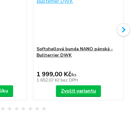
Softshellová bunda NANO pánská -
So
Bullterrier DWK
Bu
1 999,00 Kč
1 
/
ks
1 652,07 Kč
bez DPH
1 6
šíku
Zvolit variantu