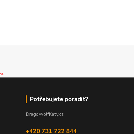
né.
Potřebujete poradit?
DragoWolfKaty.cz
+420 731 722 844