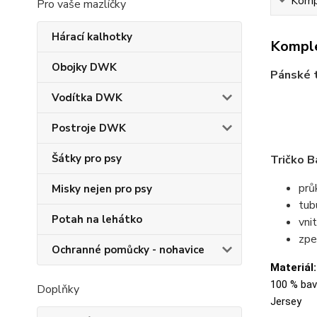
Kompl
Pro vaše mazlíčky
Hárací kalhotky
Komple
Obojky DWK
Pánské t
Vodítka DWK
Postroje DWK
Šátky pro psy
Tričko B
prů
Misky nejen pro psy
tubu
Potah na lehátko
vni
zpe
Ochranné pomůcky - nohavice
Materiál:
100 % bavl
Doplňky
Jersey