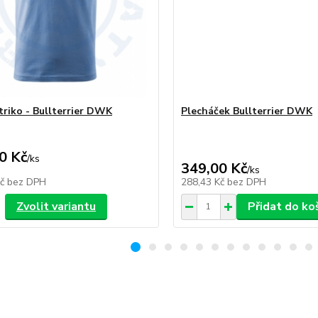
triko - Bullterrier DWK
Plecháček Bullterrier DWK
0 Kč
/
ks
349,00 Kč
/
ks
Kč
bez DPH
288,43 Kč
bez DPH
Zvolit variantu
Přidat do ko