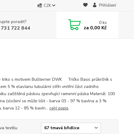
Přihlášení
CZK
ujete poradit?
0
ks
za
0,00 Kč
 731 722 844
 triko s motivem Bullterrier DWK Tričko Basic průkrčník s
kem 5 % elastanu tubulární střih vnitřní část zadního
níku začištěná páskou zpevňující ramenní páska Materiál: 100
na (složení se může lišit - barva 03 - 97 % bavlna a 3 %
a, barva 12 - 85 % bavln...
celý popis
va textilu