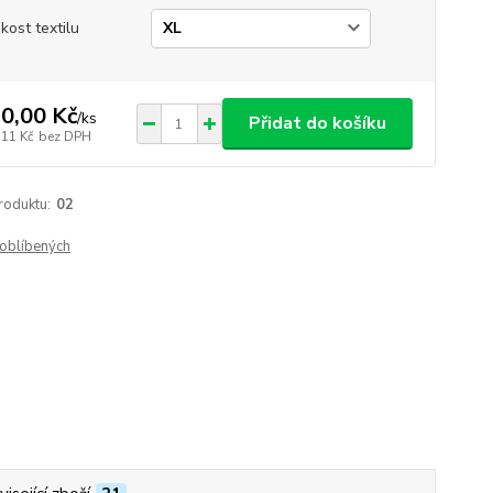
ikost textilu
0,00 Kč
/
ks
Přidat do košíku
,11 Kč
bez DPH
roduktu:
02
oblíbených