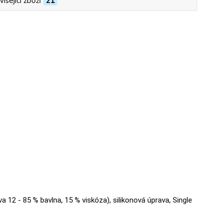
isející zboží
21
va 12 - 85 % bavlna, 15 % viskóza), silikonová úprava, Single