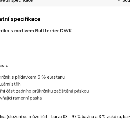
etní specifikace
Souv
tní specifikace
riko s motivem Bullterrier DWK
asic
krčník s přídavkem 5 % elastanu
lární střih
třní část zadního průkrčníku začištěná páskou
vňující ramenní páska
na (složení se může lišit - barva 03 - 97 % bavlna a 3 % viskóza, bar