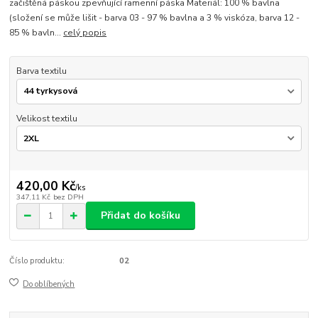
začištěná páskou zpevňující ramenní páska Materiál: 100 % bavlna
(složení se může lišit - barva 03 - 97 % bavlna a 3 % viskóza, barva 12 -
85 % bavln...
celý popis
Barva textilu
Velikost textilu
420,00 Kč
/
ks
347,11 Kč
bez DPH
Přidat do košíku
Číslo produktu:
02
Do oblíbených