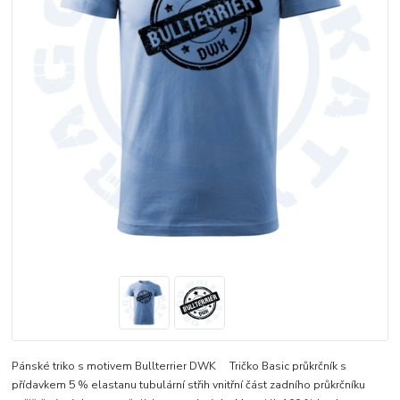
Pánské triko s motivem Bullterrier DWK Tričko Basic průkrčník s
přídavkem 5 % elastanu tubulární střih vnitřní část zadního průkrčníku