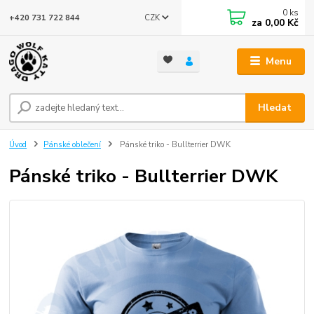
0
ks
CZK
+420 731 722 844
za
0,00 Kč
Menu
Hledat
Úvod
Pánské oblečení
Pánské triko - Bullterrier DWK
Pánské triko - Bullterrier DWK