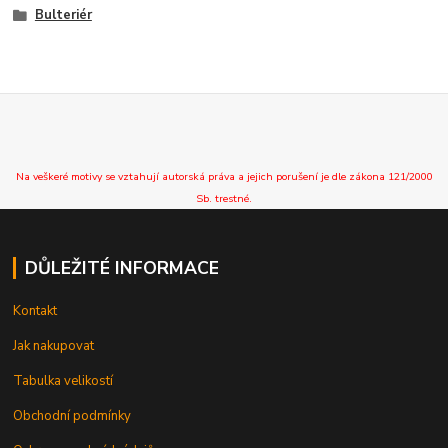
Bulteriér
Na veškeré motivy se vztahují autorská práva a jejich porušení je dle zákona 121/2000
Sb. trestné.
DŮLEŽITÉ INFORMACE
Kontakt
Jak nakupovat
Tabulka velikostí
Obchodní podmínky