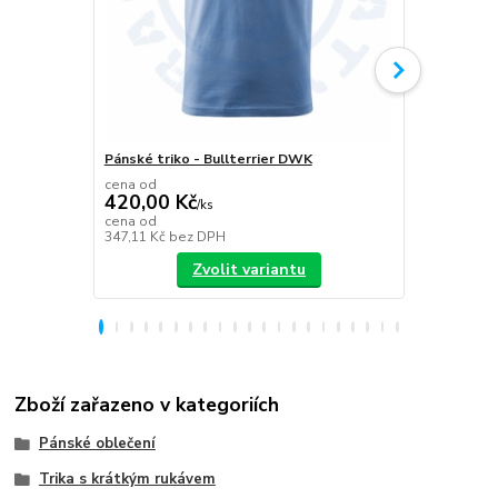
Pánské triko - Bullterrier DWK
Plecháček B
cena od
420,00 Kč
/
ks
349,00 K
cena od
347,11 Kč
bez DPH
288,43 Kč
be
Zvolit variantu
Zboží zařazeno v kategoriích
Pánské oblečení
Trika s krátkým rukávem