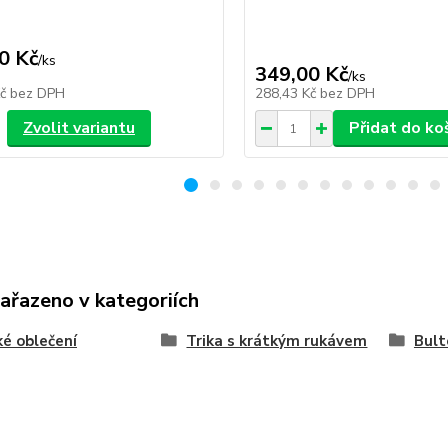
0 Kč
/
ks
349,00 Kč
/
ks
Kč
bez DPH
288,43 Kč
bez DPH
Zvolit variantu
Přidat do ko
zařazeno v kategoriích
é oblečení
Trika s krátkým rukávem
Bult