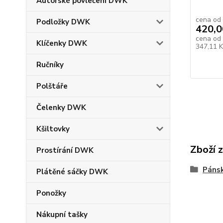
Autorské povlečení DWK
cena od
Podložky DWK
420,0
cena od
Klíčenky DWK
347,11 
Ručníky
Polštáře
Čelenky DWK
Kšiltovky
Zboží 
Prostírání DWK
Pánsk
Plátěné sáčky DWK
Ponožky
Nákupní tašky