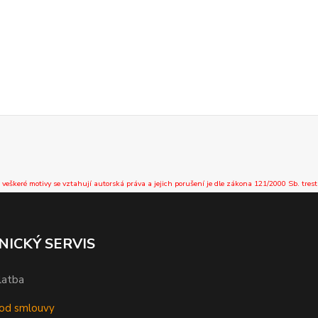
 veškeré motivy se vztahují autorská práva a jejich porušení je dle zákona 121/2000 Sb. trest
NICKÝ SERVIS
latba
od smlouvy