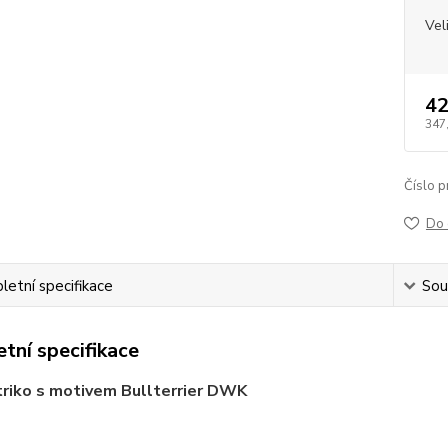
Vel
42
347
Číslo p
Do 
etní specifikace
Souv
tní specifikace
riko s motivem Bullterrier DWK