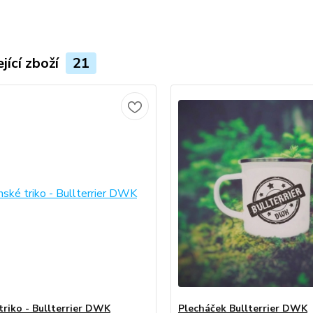
jící zboží
21
triko - Bullterrier DWK
Plecháček Bullterrier DWK