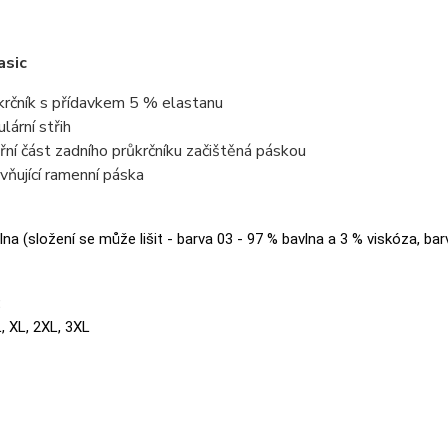
asic
krčník s přídavkem 5 % elastanu
lární střih
třní část zadního průkrčníku začištěná páskou
vňující ramenní páska
na (složení se může lišit - barva 03 - 97 % bavlna a 3 % viskóza, bar
:
L, XL, 2XL, 3XL