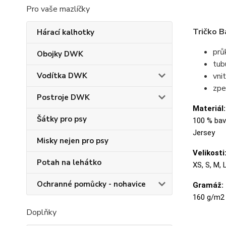
Pro vaše mazlíčky
Tričko B
Hárací kalhotky
prů
Obojky DWK
tubu
Vodítka DWK
vni
zpe
Postroje DWK
Materiál:
Šátky pro psy
100 % bavl
Jersey
Misky nejen pro psy
Velikosti
Potah na lehátko
XS, S, M, 
Ochranné pomůcky - nohavice
Gramáž:
160 g/m2
Doplňky