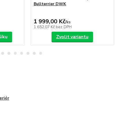
Bullterrier DWK
Bu
1 999,00 Kč
1 
/
ks
1 652,07 Kč
bez DPH
1 6
šíku
Zvolit variantu
eriér