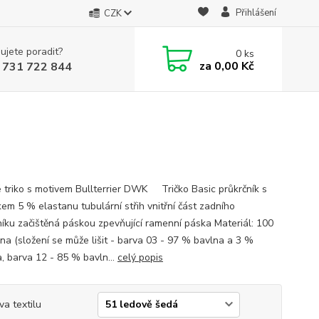
Přihlášení
CZK
ujete poradit?
0
ks
za
0,00 Kč
 731 722 844
 triko s motivem Bullterrier DWK Tričko Basic průkrčník s
kem 5 % elastanu tubulární střih vnitřní část zadního
níku začištěná páskou zpevňující ramenní páska Materiál: 100
na (složení se může lišit - barva 03 - 97 % bavlna a 3 %
a, barva 12 - 85 % bavln...
celý popis
va textilu