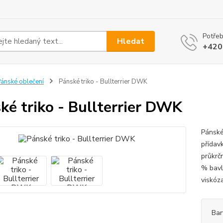
Potřeb
Hledat
+420
ánské oblečení
Pánské triko - Bullterrier DWK
ké triko - Bullterrier DWK
Pánské
přídav
průkrč
% bavl
viskóz
Bar