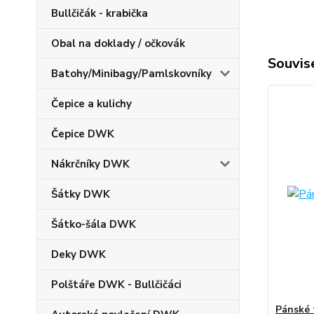
Bullčičák - krabička
Obal na doklady / očkovák
Souvise
Batohy/Minibagy/Pamlskovníky
Čepice a kulichy
Čepice DWK
Nákrčníky DWK
Šátky DWK
Šátko-šála DWK
Deky DWK
Polštáře DWK - Bullčičáci
Pánské 