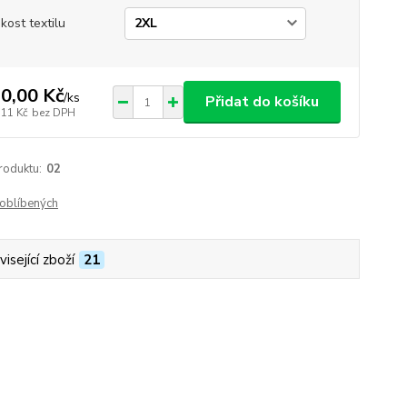
ikost textilu
0,00 Kč
/
ks
Přidat do košíku
,11 Kč
bez DPH
roduktu:
02
oblíbených
isející zboží
21