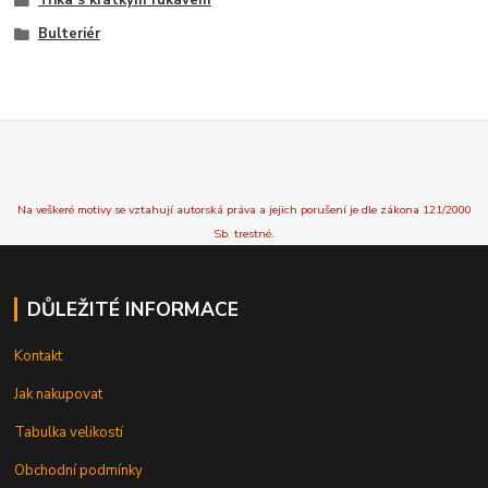
Bulteriér
Na veškeré motivy se vztahují autorská práva a jejich porušení je dle zákona 121/2000
Sb. trestné.
DŮLEŽITÉ INFORMACE
Kontakt
Jak nakupovat
Tabulka velikostí
Obchodní podmínky