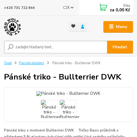
0
ks
CZK
+420 731 722 844
za
0,00 Kč
Menu
Hledat
Úvod
Pánské oblečení
Pánské triko - Bullterrier DWK
Pánské triko - Bullterrier DWK
Pánské triko s motivem Bullterrier DWK Tričko Basic průkrčník s
přídavkem 5 % elastanu tubulární střih vnitřní část zadního průkrčníku