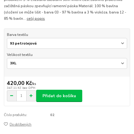
začištěná páskou zpevňující ramenní páska Materiál: 100 % bavlna
(složení se může lišit - barva 03 - 97 % bavlna a 3 % viskóza, barva 12 -
85 % bavln...
celý popis
Barva textilu
Velikost textilu
420,00 Kč
/
ks
347,11 Kč
bez DPH
Přidat do košíku
Číslo produktu:
02
Do oblíbených