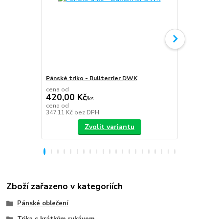
Pánské triko - Bullterrier DWK
Plecháček B
cena od
420,00 Kč
/
ks
349,00 K
cena od
347,11 Kč
bez DPH
288,43 Kč
be
Zvolit variantu
Zboží zařazeno v kategoriích
Pánské oblečení
Trika s krátkým rukávem