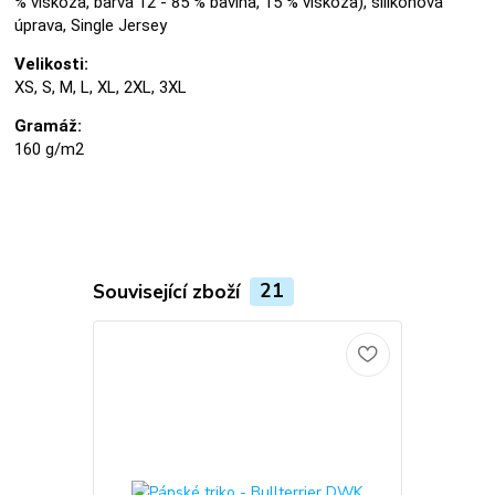
% viskóza, barva 12 - 85 % bavlna, 15 % viskóza), silikonová
úprava, Single Jersey
Velikosti:
XS, S, M, L, XL, 2XL, 3XL
Gramáž:
160 g/m2
Související zboží
21