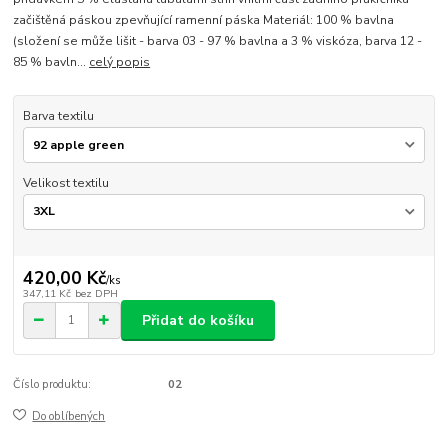
začištěná páskou zpevňující ramenní páska Materiál: 100 % bavlna
(složení se může lišit - barva 03 - 97 % bavlna a 3 % viskóza, barva 12 -
85 % bavln...
celý popis
Barva textilu
Velikost textilu
420,00 Kč
/
ks
347,11 Kč
bez DPH
Přidat do košíku
Číslo produktu:
02
Do oblíbených