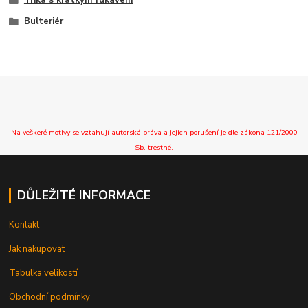
Bulteriér
Na veškeré motivy se vztahují autorská práva a jejich porušení je dle zákona 121/2000
Sb. trestné.
DŮLEŽITÉ INFORMACE
Kontakt
Jak nakupovat
Tabulka velikostí
Obchodní podmínky