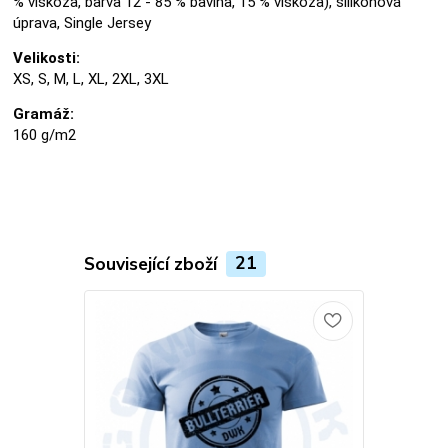
% viskóza, barva 12 - 85 % bavlna, 15 % viskóza), silikonová
úprava, Single Jersey
Velikosti:
XS, S, M, L, XL, 2XL, 3XL
Gramáž:
160 g/m2
Související zboží
21