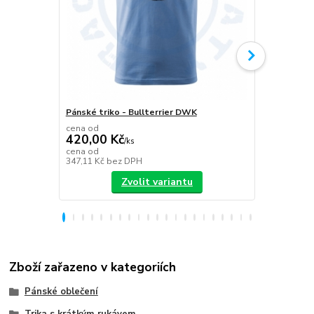
Pánské triko - Bullterrier DWK
Plecháček B
cena od
420,00 Kč
/
ks
349,00 K
cena od
347,11 Kč
bez DPH
288,43 Kč
be
Zvolit variantu
Zboží zařazeno v kategoriích
Pánské oblečení
Trika s krátkým rukávem