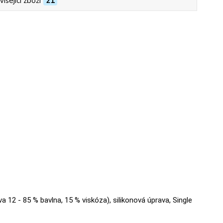
isející zboží
21
va 12 - 85 % bavlna, 15 % viskóza), silikonová úprava, Single