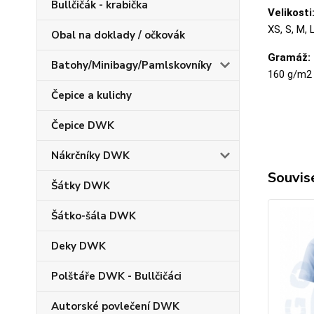
Bullčičák - krabička
Velikosti
XS, S, M, 
Obal na doklady / očkovák
Gramáž:
Batohy/Minibagy/Pamlskovníky
160 g/m2
Čepice a kulichy
Čepice DWK
Nákrčníky DWK
Souvise
Šátky DWK
Šátko-šála DWK
Deky DWK
Polštáře DWK - Bullčičáci
Autorské povlečení DWK