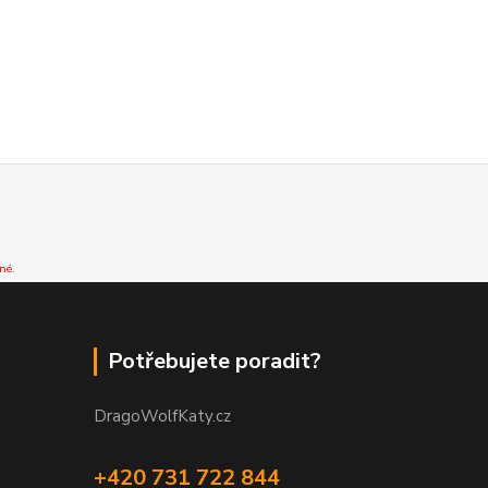
né.
Potřebujete poradit?
DragoWolfKaty.cz
+420 731 722 844