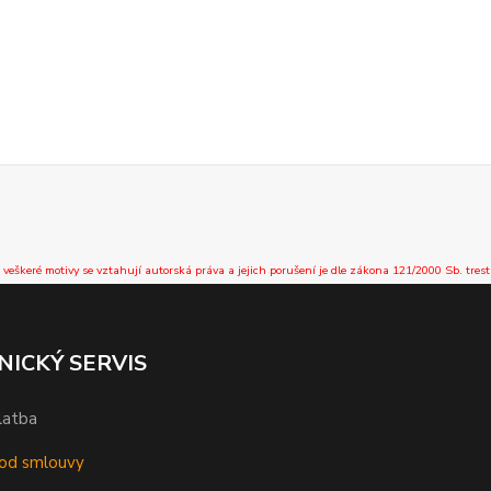
 veškeré motivy se vztahují autorská práva a jejich porušení je dle zákona 121/2000 Sb. trest
NICKÝ SERVIS
latba
od smlouvy