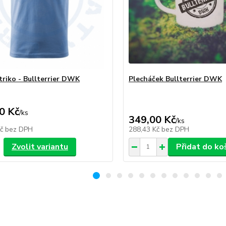
triko - Bullterrier DWK
Plecháček Bullterrier DWK
0 Kč
/
ks
349,00 Kč
/
ks
Kč
bez DPH
288,43 Kč
bez DPH
Zvolit variantu
Přidat do ko