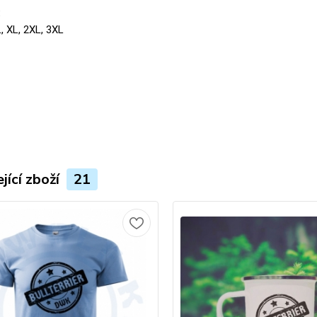
:
L, XL, 2XL, 3XL
jící zboží
21