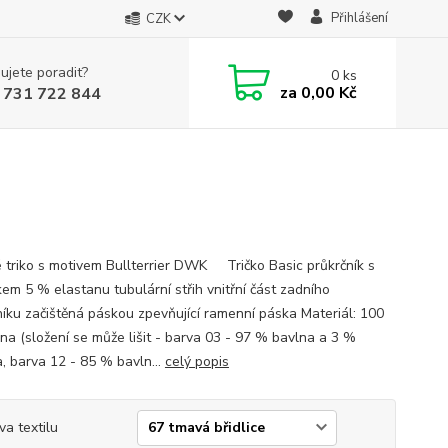
Přihlášení
CZK
ujete poradit?
0
ks
za
0,00 Kč
 731 722 844
 triko s motivem Bullterrier DWK Tričko Basic průkrčník s
kem 5 % elastanu tubulární střih vnitřní část zadního
níku začištěná páskou zpevňující ramenní páska Materiál: 100
na (složení se může lišit - barva 03 - 97 % bavlna a 3 %
a, barva 12 - 85 % bavln...
celý popis
va textilu