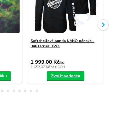
Softshellová bunda NANO pánská -
So
Bullterrier DWK
Bu
1 999,00 Kč
1 
/
ks
1 652,07 Kč
bez DPH
1 6
šíku
Zvolit variantu