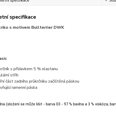
etní specifikace
Souv
tní specifikace
riko s motivem Bullterrier DWK
asic
krčník s přídavkem 5 % elastanu
lární střih
třní část zadního průkrčníku začištěná páskou
vňující ramenní páska
na (složení se může lišit - barva 03 - 97 % bavlna a 3 % viskóza, bar