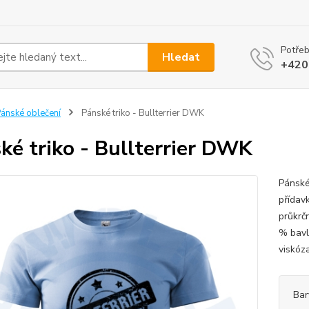
Potřeb
Hledat
+420
ánské oblečení
Pánské triko - Bullterrier DWK
ké triko - Bullterrier DWK
Pánské
přídav
průkrč
% bavl
viskóz
Bar