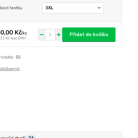
ikost textilu
0,00 Kč
/
ks
Přidat do košíku
,11 Kč
bez DPH
roduktu:
02
oblíbených