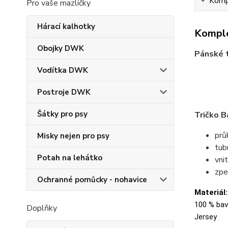
Kompl
Pro vaše mazlíčky
Hárací kalhotky
Komple
Obojky DWK
Pánské t
Vodítka DWK
Postroje DWK
Šátky pro psy
Tričko B
prů
Misky nejen pro psy
tubu
Potah na lehátko
vni
zpe
Ochranné pomůcky - nohavice
Materiál:
100 % bavl
Doplňky
Jersey