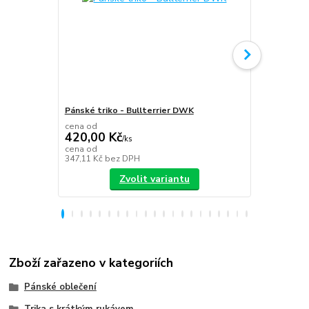
Pánské triko - Bullterrier DWK
Plecháček B
cena od
420,00 Kč
/
ks
349,00 K
cena od
347,11 Kč
bez DPH
288,43 Kč
be
Zvolit variantu
Zboží zařazeno v kategoriích
Pánské oblečení
Trika s krátkým rukávem