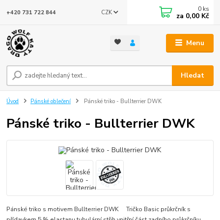
0
ks
CZK
+420 731 722 844
za
0,00 Kč
Menu
Hledat
Úvod
Pánské oblečení
Pánské triko - Bullterrier DWK
Pánské triko - Bullterrier DWK
Pánské triko s motivem Bullterrier DWK Tričko Basic průkrčník s
přídavkem 5 % elastanu tubulární střih vnitřní část zadního průkrčníku