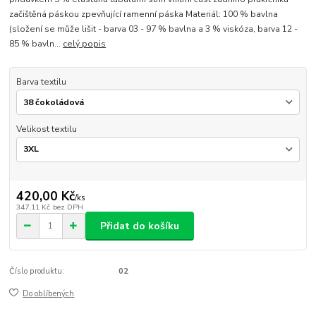
začištěná páskou zpevňující ramenní páska Materiál: 100 % bavlna
(složení se může lišit - barva 03 - 97 % bavlna a 3 % viskóza, barva 12 -
85 % bavln...
celý popis
Barva textilu
Velikost textilu
420,00 Kč
/
ks
347,11 Kč
bez DPH
Přidat do košíku
Číslo produktu:
02
Do oblíbených