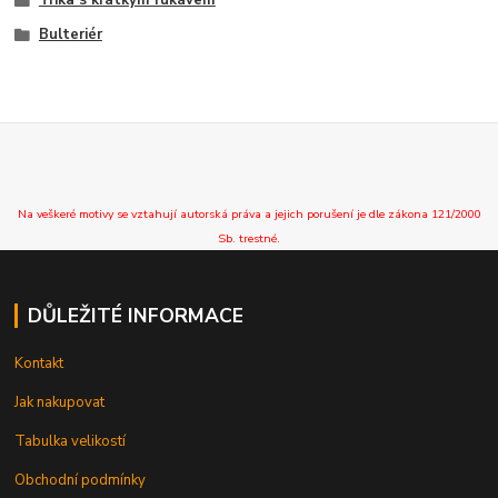
Bulteriér
Na veškeré motivy se vztahují autorská práva a jejich porušení je dle zákona 121/2000
Sb. trestné.
DŮLEŽITÉ INFORMACE
Kontakt
Jak nakupovat
Tabulka velikostí
Obchodní podmínky