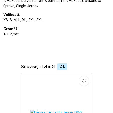
% viskóza, barva 12 - 85 % bavlna, 15 % viskóza), silikonová
úprava, Single Jersey
Velikosti:
XS, S, M, L, XL, 2XL, 3XL
Gramáž:
160 g/m2
Související zboží
21