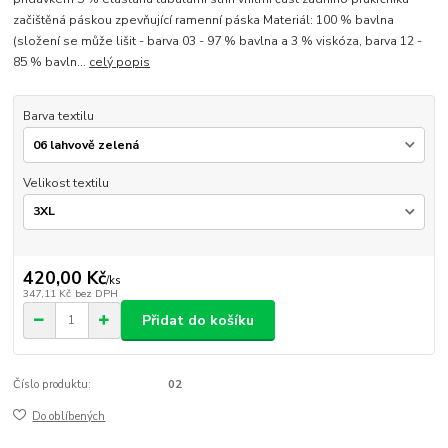
začištěná páskou zpevňující ramenní páska Materiál: 100 % bavlna
(složení se může lišit - barva 03 - 97 % bavlna a 3 % viskóza, barva 12 -
85 % bavln...
celý popis
Barva textilu
Velikost textilu
420,00 Kč
/
ks
347,11 Kč
bez DPH
Přidat do košíku
Číslo produktu:
02
Do oblíbených