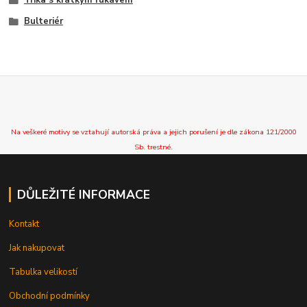
Bulteriér
Na veškeré motivy se vztahují autorská práva a jejich porušení je dle zákona 121/2000
Sb. trestné.
DŮLEŽITÉ INFORMACE
Kontakt
Jak nakupovat
Tabulka velikostí
Obchodní podmínky