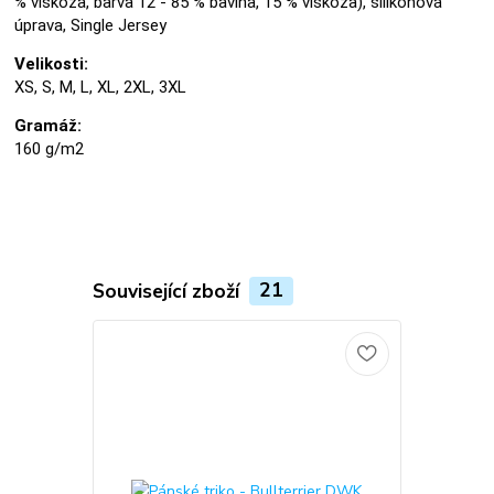
% viskóza, barva 12 - 85 % bavlna, 15 % viskóza), silikonová
úprava, Single Jersey
Velikosti:
XS, S, M, L, XL, 2XL, 3XL
Gramáž:
160 g/m2
Související zboží
21