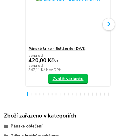
Pánské triko - Bullterrier DWK
Plecháček B
cena od
420,00 Kč
/
ks
349,00 K
cena od
347,11 Kč
bez DPH
288,43 Kč
be
Zvolit variantu
Zboží zařazeno v kategoriích
Pánské oblečení
Trika s krátkým rukávem