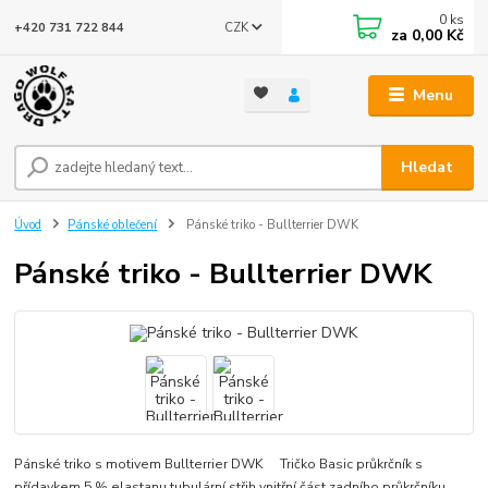
0
ks
CZK
+420 731 722 844
za
0,00 Kč
Menu
Hledat
Úvod
Pánské oblečení
Pánské triko - Bullterrier DWK
Pánské triko - Bullterrier DWK
Pánské triko s motivem Bullterrier DWK Tričko Basic průkrčník s
přídavkem 5 % elastanu tubulární střih vnitřní část zadního průkrčníku