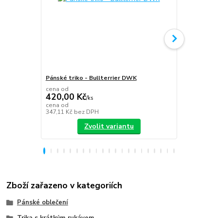
Pánské triko - Bullterrier DWK
Plecháček B
cena od
420,00 Kč
/
ks
349,00 K
cena od
347,11 Kč
bez DPH
288,43 Kč
be
Zvolit variantu
Zboží zařazeno v kategoriích
Pánské oblečení
Trika s krátkým rukávem