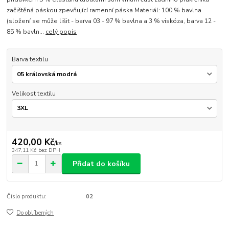
začištěná páskou zpevňující ramenní páska Materiál: 100 % bavlna
(složení se může lišit - barva 03 - 97 % bavlna a 3 % viskóza, barva 12 -
85 % bavln...
celý popis
Barva textilu
Velikost textilu
420,00 Kč
/
ks
347,11 Kč
bez DPH
Přidat do košíku
Číslo produktu:
02
Do oblíbených