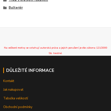
Bulteriér
Na veškeré motivy se vztahují autorská práva a jejich porušení je dle zákona 121/2000
Sb. trestné.
DŮLEŽITÉ INFORMACE
Kontakt
Jak nakupovat
Tabulka velikostí
Obchodní podmínky