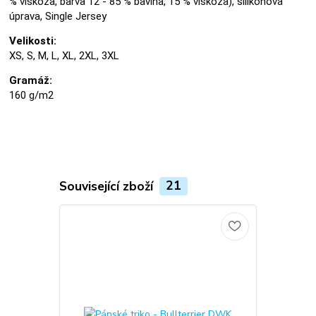
% viskóza, barva 12 - 85 % bavlna, 15 % viskóza), silikonová
úprava, Single Jersey
Velikosti:
XS, S, M, L, XL, 2XL, 3XL
Gramáž:
160 g/m2
Související zboží
21