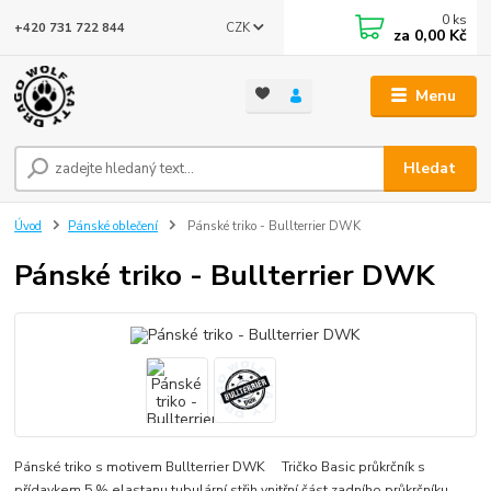
0
ks
CZK
+420 731 722 844
za
0,00 Kč
Menu
Hledat
Úvod
Pánské oblečení
Pánské triko - Bullterrier DWK
Pánské triko - Bullterrier DWK
Pánské triko s motivem Bullterrier DWK Tričko Basic průkrčník s
přídavkem 5 % elastanu tubulární střih vnitřní část zadního průkrčníku