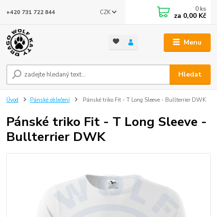
0
ks
CZK
+420 731 722 844
za
0,00 Kč
Menu
Hledat
Úvod
Pánské oblečení
Pánské triko Fit - T Long Sleeve - Bullterrier DWK
Pánské triko Fit - T Long Sleeve -
Bullterrier DWK