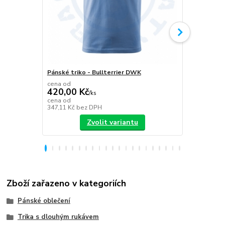
Pánské triko - Bullterrier DWK
Plecháček B
cena od
420,00 Kč
/
ks
349,00 K
cena od
347,11 Kč
bez DPH
288,43 Kč
be
Zvolit variantu
Zboží zařazeno v kategoriích
Pánské oblečení
Trika s dlouhým rukávem