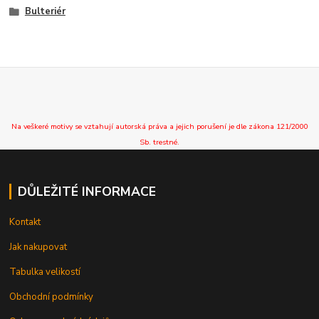
Bulteriér
Na veškeré motivy se vztahují autorská práva a jejich porušení je dle zákona 121/2000
Sb. trestné.
DŮLEŽITÉ INFORMACE
Kontakt
Jak nakupovat
Tabulka velikostí
Obchodní podmínky