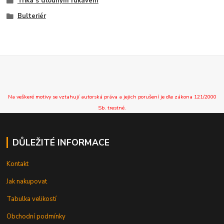
Trika s dlouhým rukávem
Bulteriér
Na veškeré motivy se vztahují autorská práva a jejich porušení je dle zákona 121/2000
Sb. trestné.
DŮLEŽITÉ INFORMACE
Kontakt
Jak nakupovat
Tabulka velikostí
Obchodní podmínky