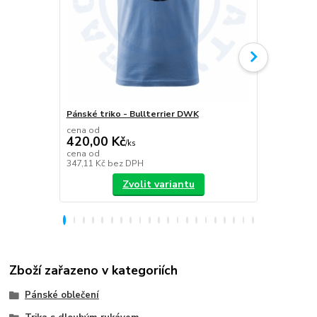
Pánské triko - Bullterrier DWK
Plecháček B
cena od
420,00 Kč
/
ks
349,00 K
cena od
347,11 Kč
bez DPH
288,43 Kč
be
Zvolit variantu
Zboží zařazeno v kategoriích
Pánské oblečení