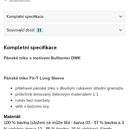
Kompletní specifikace
Související zboží
21
Kompletní specifikace
Pánské triko s motivem Bullterrier DWK
Pánské triko Fit-T Long Sleeve
přiléhavé pánské triko s dlouhým rukávem střední gramáže
průkrčník lemovaný žebrovým materiálem 1:1
rukáv bez manžety
střih s bočními švy
Materiál:
100 % bavlna (složení se může lišit - barva 03 - 97 % bavlna a 3
% viskóza, barva 12 - 85 % bavlna, 15 % viskóza), Single