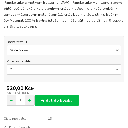
Pánské triko s motivem Bullterrier DWK Pánské triko Fit-T Long Sleeve
přiléhavé pánské triko s dlouhým rukávem střední gramáže průkrčník
lemovaný žebrovým materiálem 1:1 rukáv bez manžety střih s bočními
švy Materiál: 100 % bavlna (složení se může lišit - barva 03 - 97 % bavlna
a 3 % vi...
celý popis
Barva textilu
Velikost textilu
520,00 Kč
/
ks
429,75 Kč
bez DPH
Přidat do košíku
Číslo produktu:
13
Do oblíbených