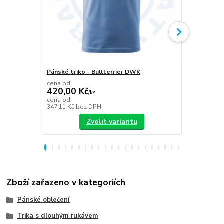
Pánské triko - Bullterrier DWK
Plecháček B
cena od
420,00 Kč
/
ks
349,00 K
cena od
347,11 Kč
bez DPH
288,43 Kč
be
Zvolit variantu
Zboží zařazeno v kategoriích
Pánské oblečení
Trika s dlouhým rukávem