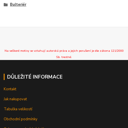
Bulteriér
Na veškeré motivy se vztahují autorská práva a jejich porušení je dle zákona 121/2000
Sb. trestné.
DŮLEŽITÉ INFORMACE
Kontakt
Jak nakupovat
Tabulka velikostí
Obchodní podmínky