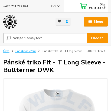
0
ks
CZK
+420 731 722 844
za
0,00 Kč
Menu
Hledat
Úvod
Pánské oblečení
Pánské triko Fit - T Long Sleeve - Bullterrier DWK
Pánské triko Fit - T Long Sleeve -
Bullterrier DWK