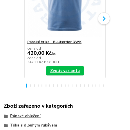
Pánské triko - Bullterrier DWK
Plecháček B
cena od
420,00 Kč
/
ks
349,00 K
cena od
347,11 Kč
bez DPH
288,43 Kč
be
Zvolit variantu
Zboží zařazeno v kategoriích
Pánské oblečení
Trika s dlouhým rukávem