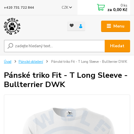
0
ks
CZK
+420 731 722 844
za
0,00 Kč
Menu
Hledat
Úvod
Pánské oblečení
Pánské triko Fit - T Long Sleeve - Bullterrier DWK
Pánské triko Fit - T Long Sleeve -
Bullterrier DWK