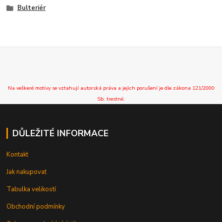
Bulteriér
Na veškeré motivy se vztahují autorská práva a jejich porušení je dle zákona 121/2000
Sb. trestné.
DŮLEŽITÉ INFORMACE
Kontakt
Jak nakupovat
Tabulka velikostí
Obchodní podmínky