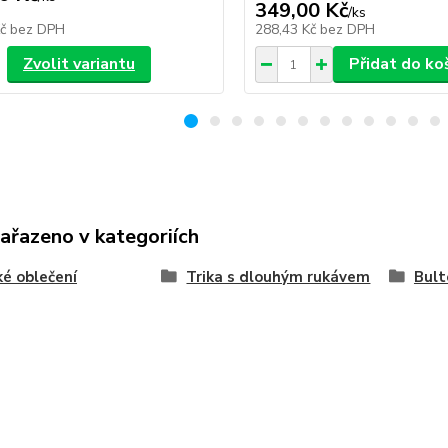
349,00 Kč
/
ks
Kč
bez DPH
288,43 Kč
bez DPH
Zvolit variantu
Přidat do ko
zařazeno v kategoriích
é oblečení
Trika s dlouhým rukávem
Bult