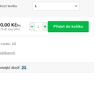
ikost textilu
0,00 Kč
/
ks
Přidat do košíku
,75 Kč
bez DPH
roduktu:
13
oblíbených
isející zboží
21