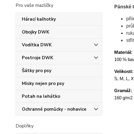
Pro vaše mazlíčky
Pánské t
Hárací kalhotky
při
prů
Obojky DWK
ruk
stř
Vodítka DWK
Materiál:
Postroje DWK
100 % bavl
Šátky pro psy
Velikosti:
S, M, L, 
Misky nejen pro psy
Gramáž:
Potah na lehátko
160 g/m2
Ochranné pomůcky - nohavice
Doplňky