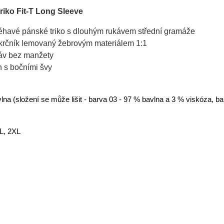
riko Fit-T Long Sleeve
léhavé pánské triko s dlouhým rukávem střední gramáže
krčník lemovaný žebrovým materiálem 1:1
áv bez manžety
ih s bočními švy
na (složení se může lišit - barva 03 - 97 % bavlna a 3 % viskóza, b
XL, 2XL