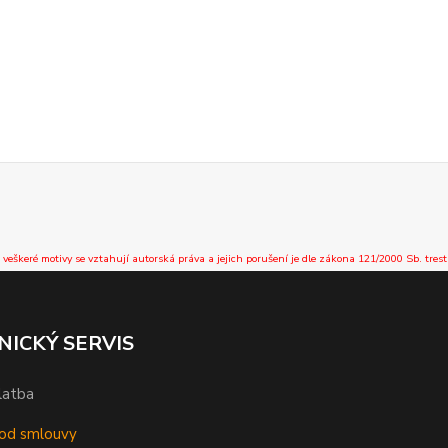
 veškeré motivy se vztahují autorská práva a jejich porušení je dle zákona 121/2000 Sb. trest
NICKÝ SERVIS
latba
od smlouvy