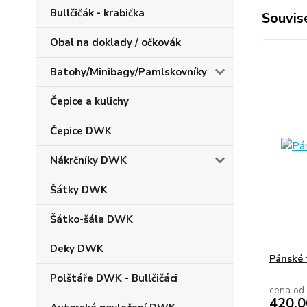
Bullčičák - krabička
Souvise
Obal na doklady / očkovák
Batohy/Minibagy/Pamlskovníky
Čepice a kulichy
Čepice DWK
Nákrčníky DWK
Šátky DWK
Šátko-šála DWK
Deky DWK
Pánské 
Polštáře DWK - Bullčičáci
cena od
420,0