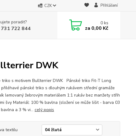
Přihlášení
CZK
ujete poradit?
0
ks
za
0,00 Kč
 731 722 844
ullterrier DWK
 triko s motivem Bullterrier DWK Pánské triko Fit-T Long
 přiléhavé pánské triko s dlouhým rukávem střední gramáže
ník lemovaný žebrovým materiálem 1:1 rukáv bez manžety střih
mi švy Materiál: 100 % bavlna (složení se může lišit - barva 03
 bavlna a 3 % vi...
celý popis
va textilu