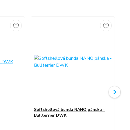
No
Softshellová bunda NANO pánská -
So
Bullterrier DWK
Bu