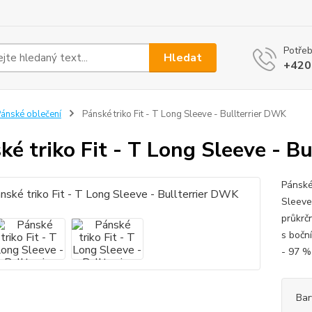
Potřeb
Hledat
+420
ánské oblečení
Pánské triko Fit - T Long Sleeve - Bullterrier DWK
ké triko Fit - T Long Sleeve - B
Pánské
Sleeve
průkrč
s boční
- 97 %
Bar