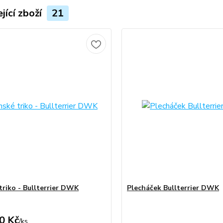
jící zboží
21
triko - Bullterrier DWK
Plecháček Bullterrier DWK
0 Kč
/
ks