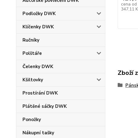
Autorské povlečení DWK
cena od
347,11 
Podložky DWK
Klíčenky DWK
Ručníky
Polštáře
Čelenky DWK
Zboží 
Kšiltovky
Pánsk
Prostírání DWK
Plátěné sáčky DWK
Ponožky
Nákupní tašky