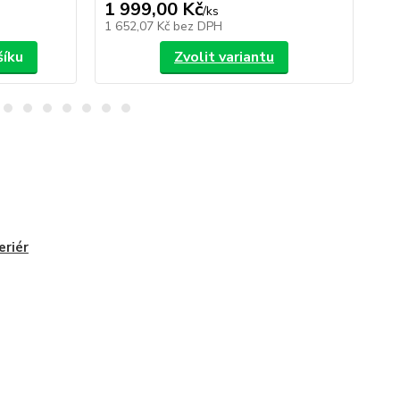
1 999,00 Kč
1 
/
ks
1 652,07 Kč
bez DPH
1 6
šíku
Zvolit variantu
eriér