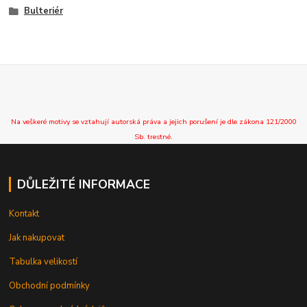
Bulteriér
Na veškeré motivy se vztahují autorská práva a jejich porušení je dle zákona 121/2000
Sb. trestné.
DŮLEŽITÉ INFORMACE
Kontakt
Jak nakupovat
Tabulka velikostí
Obchodní podmínky