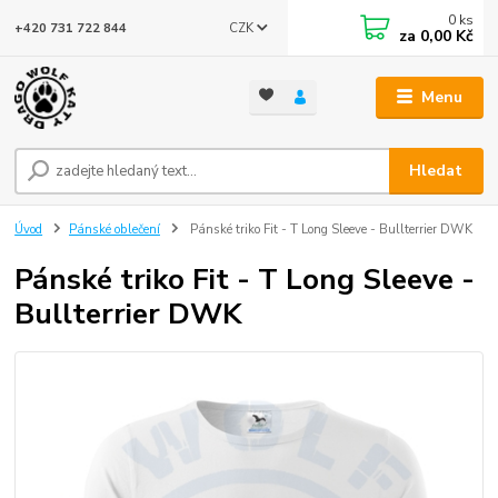
0
ks
CZK
+420 731 722 844
za
0,00 Kč
Menu
Hledat
Úvod
Pánské oblečení
Pánské triko Fit - T Long Sleeve - Bullterrier DWK
Pánské triko Fit - T Long Sleeve -
Bullterrier DWK