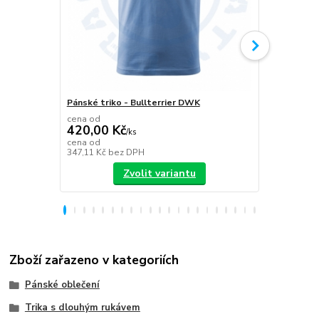
Pánské triko - Bullterrier DWK
Plecháček B
cena od
420,00 Kč
/
ks
349,00 K
cena od
347,11 Kč
bez DPH
288,43 Kč
be
Zvolit variantu
Zboží zařazeno v kategoriích
Pánské oblečení
Trika s dlouhým rukávem