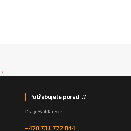
né.
Potřebujete poradit?
DragoWolfKaty.cz
+420 731 722 844