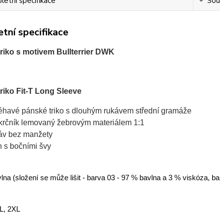
etní specifikace
Souv
tní specifikace
riko s motivem Bullterrier DWK
riko Fit-T Long Sleeve
léhavé pánské triko s dlouhým rukávem střední gramáže
krčník lemovaný žebrovým materiálem 1:1
áv bez manžety
ih s bočními švy
na (složení se může lišit - barva 03 - 97 % bavlna a 3 % viskóza, b
XL, 2XL