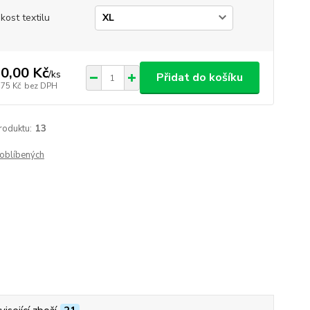
ikost textilu
0,00 Kč
/
ks
Přidat do košíku
,75 Kč
bez DPH
roduktu:
13
oblíbených