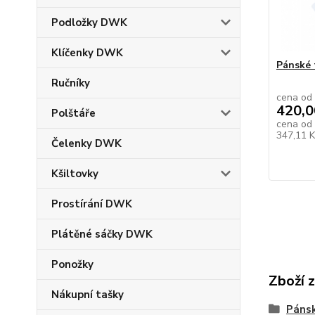
Podložky DWK
Klíčenky DWK
Pánské 
Ručníky
cena od
420,0
Polštáře
cena od
347,11 
Čelenky DWK
Kšiltovky
Prostírání DWK
Plátěné sáčky DWK
Ponožky
Zboží 
Nákupní tašky
Pánsk