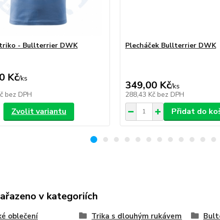
triko - Bullterrier DWK
Plecháček Bullterrier DWK
0 Kč
/
ks
349,00 Kč
/
ks
Kč
bez DPH
288,43 Kč
bez DPH
Zvolit variantu
Přidat do ko
zařazeno v kategoriích
é oblečení
Trika s dlouhým rukávem
Bult