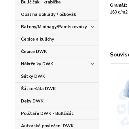
Bullčičák - krabička
Gramáž:
160 g/m2
Obal na doklady / očkovák
Batohy/Minibagy/Pamlskovníky
Čepice a kulichy
Čepice DWK
Souvise
Nákrčníky DWK
Šátky DWK
Šátko-šála DWK
Deky DWK
Polštáře DWK - Bullčičáci
Autorské povlečení DWK