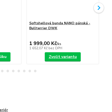
Softshellová bunda NANO pánská -
So
Bullterrier DWK
Bu
1 999,00 Kč
1 
/
ks
1 652,07 Kč
bez DPH
1 6
šíku
Zvolit variantu
eriér