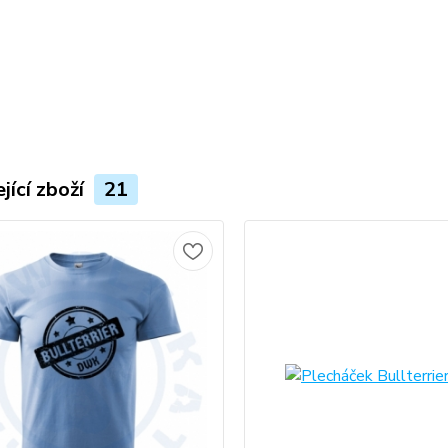
jící zboží
21