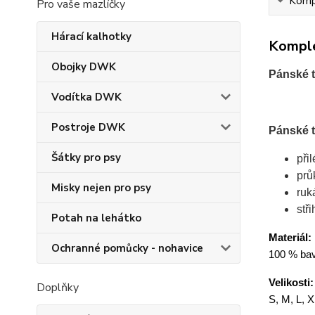
Kompl
Pro vaše mazlíčky
Hárací kalhotky
Komple
Obojky DWK
Pánské t
Vodítka DWK
Postroje DWK
Pánské t
Šátky pro psy
při
prů
Misky nejen pro psy
ruk
stř
Potah na lehátko
Materiál:
Ochranné pomůcky - nohavice
100 % bavl
Velikosti:
Doplňky
S, M, L, 