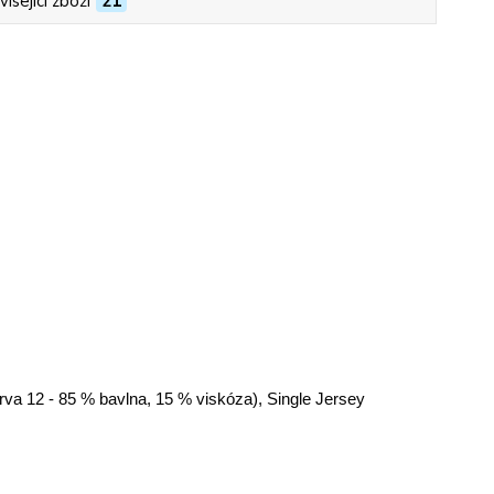
isející zboží
21
arva 12 - 85 % bavlna, 15 % viskóza), Single Jersey