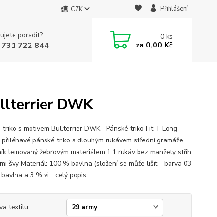
Přihlášení
CZK
ujete poradit?
0
ks
za
0,00 Kč
 731 722 844
ullterrier DWK
 triko s motivem Bullterrier DWK Pánské triko Fit-T Long
 přiléhavé pánské triko s dlouhým rukávem střední gramáže
ník lemovaný žebrovým materiálem 1:1 rukáv bez manžety střih
mi švy Materiál: 100 % bavlna (složení se může lišit - barva 03
 bavlna a 3 % vi...
celý popis
va textilu