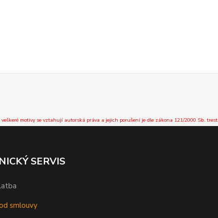
 veškeré motivy se vztahují autorská práva a jejich porušení je dle zákona 121/2000 Sb. trest
NICKÝ SERVIS
latba
od smlouvy