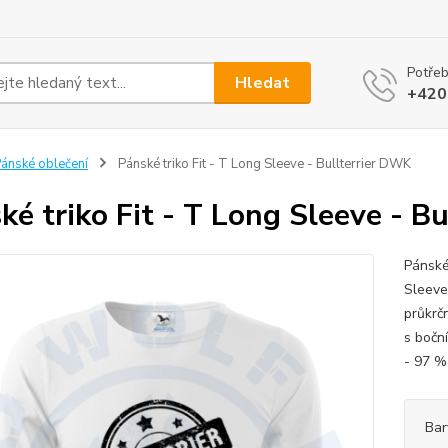
Potřeb
Hledat
+420
ánské oblečení
Pánské triko Fit - T Long Sleeve - Bullterrier DWK
ké triko Fit - T Long Sleeve - B
Pánské
Sleeve
průkrč
s boční
- 97 %
Bar